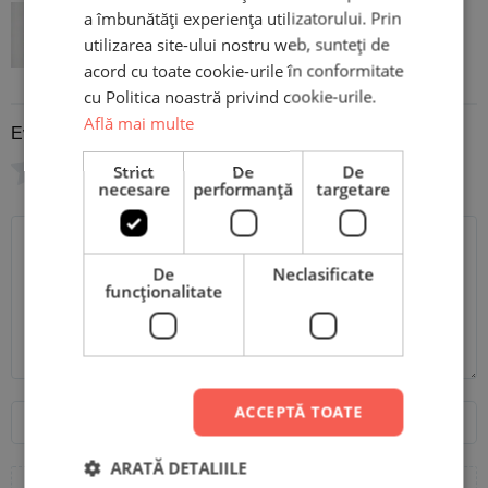
Magnet Personalizat cu poză și
a îmbunătăți experiența utilizatorului. Prin
utilizarea site-ului nostru web, sunteți de
mesaj – Primăvară 10x15cm
acord cu toate cookie-urile în conformitate
cu Politica noastră privind cookie-urile.
Află mai multe
Evaluare
*
0/5
Strict
De
De
necesare
performanță
targetare
Scrie recenzia ta
De
Neclasificate
funcţionalitate
Nume
Email
ACCEPTĂ TOATE
ARATĂ DETALIILE