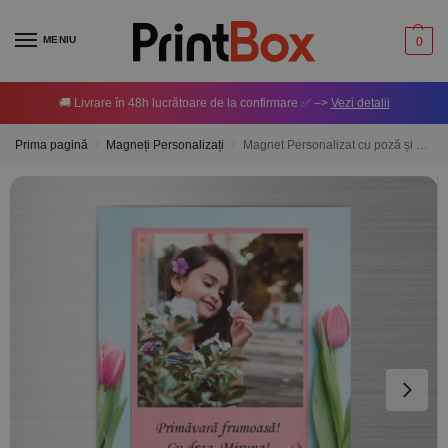
MENIU
0
🚚 Livrare în 48h lucrătoare de la confirmare ✅ –>
Vezi detalii
Prima pagină
Magneți Personalizați
Magnet Personalizat cu poză și mesaj – Primăvară 10x15cm
/
/