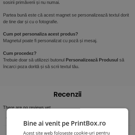
sosirii primăverii și nu numai.
Partea bună este că acest magnet se personalizează textul dorit
de tine dar și cu o fotografie.
Cum pot personaliza acest produs?
Magnetul poate fi personalizat cu poză și mesaj.
Cum procedez?
Trebuie doar să utilizezi butonul
Personalizează Produsul
să
încarci poza dorită și să scrii textul tău.
Recenzii
There are no reviews yet
Adaugă o recenzie
Bine ai venit pe PrintBox.ro
Acest site web folosește cookie-uri pentru