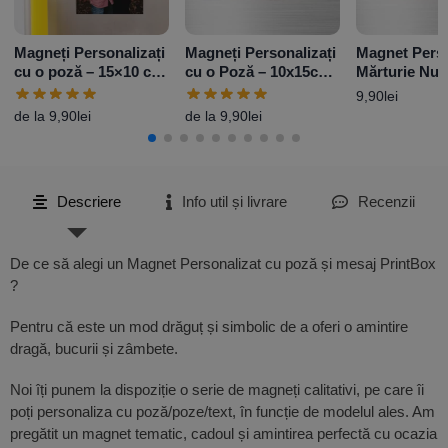
Magneți Personalizați
Magneți Personalizați
Magnet Perso
cu o poză – 15×10 cm
cu o Poză – 10x15cm
Mărturie Nun
– Vertical
– Orizontal
Flowers – 1
9,90
lei
de la
9,90
lei
de la
9,90
lei
Descriere
Info util și livrare
Recenzii
De ce să alegi un Magnet Personalizat cu poză și mesaj PrintBox
?
Pentru că este un mod drăguț și simbolic de a oferi o amintire
dragă, bucurii și zâmbete.
Noi îți punem la dispoziție o serie de magneți calitativi, pe care îi
poți personaliza cu poză/poze/text, în funcție de modelul ales. Am
pregătit un magnet tematic, cadoul și amintirea perfectă cu ocazia