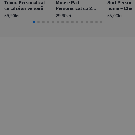
Tricou Personalizat
Mouse Pad
Șorț Persona
cu cifră aniversară
Personalizat cu 2
nume – Chef
poze și text – fundal
59,90
lei
29,90
lei
55,00
lei
roșu