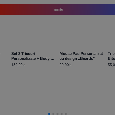
Trimite
–
Set 2 Tricouri
Mouse Pad Personalizat
Tri
Personalizate + Body –
cu design „Beards”
Bit
Elsa
139,90
lei
29,90
lei
55,