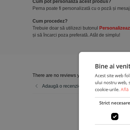
Cum pot personaliza acest produs?
Perna poate fi personalizată cu o poză și mesaj
Cum procedez?
Trebuie doar să utilizezi butonul
Personalizea
și să încarci poza preferată. Atât de simplu!
Bine ai veni
Acest site web fol
There are no reviews yet
ului nostru web, s
Adaugă o recenzie
cookie-urile.
Află
Strict necesar