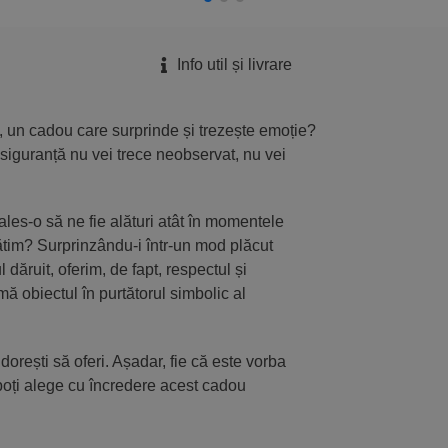
Info util și livrare
, un cadou care surprinde și trezește emoție?
siguranță nu vei trece neobservat, nu vei
ales-o să ne fie alături atât în momentele
ătim? Surprinzându-i într-un mod plăcut
dăruit, oferim, de fapt, respectul și
ă obiectul în purtătorul simbolic al
dorești să oferi. Așadar, fie că este vorba
oți alege cu încredere acest cadou