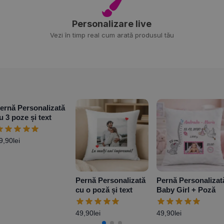
Personalizare live
Vezi în timp real cum arată produsul tău
ernă Personalizată
u 3 poze și text
9,90
lei
Pernă Personalizată
Pernă Personalizat
cu o poză și text
Baby Girl + Poză
49,90
lei
49,90
lei