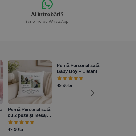
Ai întrebări?
Scrie-ne pe WhatsApp!
Pernă Personalizată
Baby Boy – Elefant
49,90
lei
ă
Pernă Personalizată
Pernă Persona
cu 2 poze și mesaj:
Baby Boy + P
„Te Iubesc”
49,90
lei
49,90
lei