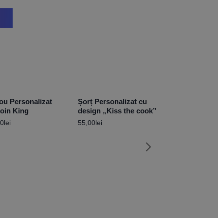
cou Personalizat
Șorț Personalizat cu
coin King
design „Kiss the cook”
00
lei
55,00
lei
Pernă Persona
o poză și mes
Nași
49,90
lei