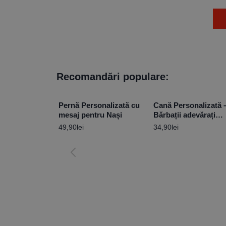
Recomandări populare:
Pernă Personalizată cu
Cană Personalizată 
mesaj pentru Nași
Bărbații adevărați
conduc Suzuki
49,90
lei
34,90
lei