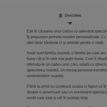
Descriere
Ești în căutarea unui cadou cu adevărat special
Îți propunem pernele noastre personalizate. Cu 
oferi doar zâmbete ci și amintiri pentru o viață.
Nașii sunt familia noastră, o familie pe care am 
bune cât și în cele mai puțin bune. Cum îi răspl
oferindu-le un cadou unic căci, odată cu obiectul 
aprecierea noastră. Un mesaj personal transform
sentimentelor noastre.
Până la urmă nu contează ocazia ci faptul că îți 
despre o aniversare sau un eveniment special p
inedit care este și util în același timp.