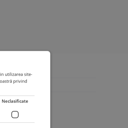
n utilizarea site-
noastră privind
Neclasificate
șu