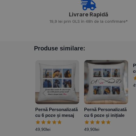
Livrare Rapidă​
19,9 lei prin GLS în 48h de la confirmare*
Produse similare:
P
c
4
Pernă Personalizată
Pernă Personalizată
cu 6 poze și mesaj
cu 6 poze și inițiale
49,90
lei
49,90
lei