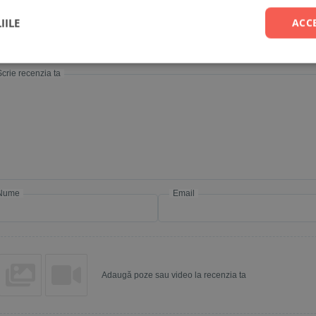
luare
*
IILE
ACC
0/5
Scrie recenzia ta
Nume
Email
Adaugă poze sau video la recenzia ta