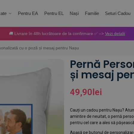
zate
Pentru EA
Pentru EL
Nași
Familie
Seturi Cadou
🚚 Livrare în 48h lucrătoare de la confirmare ✅ –>
Vezi detalii
onalizată cu o poză și mesaj pentru Nașu
Pernă Perso
și mesaj pe
49,90
lei
Cauți un cadou pentru Nașu? Atunci
amintire de neuitat, o pernă perso
pentru cel care a ales să pășească 
Apasă pe butonul de personalizare