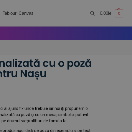
Tablouri Canvas
0,00
lei
0
Caută
nalizată cu o poză
ntru Nașu
 ai ajuns fix unde trebuie iar noi îți propunem o
nalizată cu poză și cu un mesaj simbolic, potrivit
pe drumul vieții alături de familia ta.
 produs apoi click pe poza din exemplu și pe text