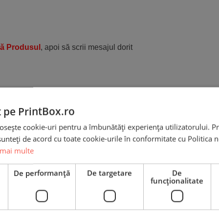
ză Produsul
, apoi să scrii mesajul dorit
Recenzii
t pe PrintBox.ro
osește cookie-uri pentru a îmbunătăți experiența utilizatorului. Pri
unteți de acord cu toate cookie-urile în conformitate cu Politica 
 mai multe
e
De performanță
De targetare
De
Pernă Personalizată cu o
funcţionalitate
poză și mesaj pentru Na