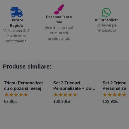
Personalizare
Livrare
Ai întrebări?
live
Rapidă​
Scrie-ne pe
Vezi în timp real
WhatsApp!
19,9 lei prin GLS
cum arată
în 48h de la
produsul tău
confirmare*
Produse similare:
Tricou Personalizat
Set 2 Tricouri
Set 2 Tricour
cu o poză și mesaj
Personalizate + Body
Personalizat
– Primul Paște Baby
– Primul Paș
Girl
Boy
59,90
lei
139,90
lei
139,90
lei