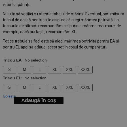
viitorilor părinți.
Nu uita să verifici cu atenție tabelul de mărimi. Eventual, poți măsura
tricoul de acasă pentru a te asigura că alegi mărimea potrivită. La
tricourile de bărbați recomandăm cel puțin o mărime mai mare, de
exemplu, dacă purtați L, recomandăm XL.
Tot ce trebuie să faci este să alegi mărimea potrivită pentru EA și
pentru EL apoi să adaugi acest set în coșul de cumpărături.
Tricou EA
:
No selection
S
M
L
XL
XXL
XXXL
Tricou EL
:
No selection
S
M
L
XL
XXL
XXXL
Golește
Adaugă în coș