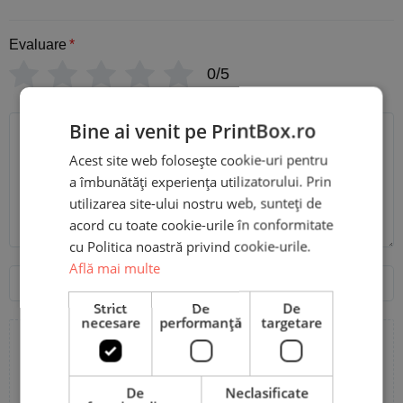
Evaluare
*
0/5
Scrie recenzia ta
Bine ai venit pe PrintBox.ro
Acest site web folosește cookie-uri pentru
a îmbunătăți experiența utilizatorului. Prin
utilizarea site-ului nostru web, sunteți de
acord cu toate cookie-urile în conformitate
cu Politica noastră privind cookie-urile.
Nume
Email
Află mai multe
Strict
De
De
necesare
performanță
targetare
Adaugă poze sau video la recenzia ta
De
Neclasificate