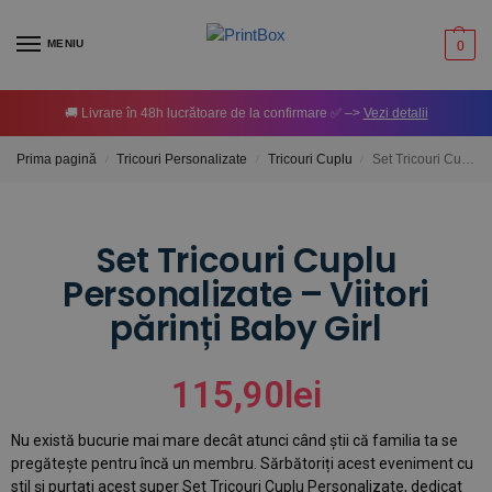
MENIU
0
🚚 Livrare în 48h lucrătoare de la confirmare ✅ –>
Vezi detalii
Prima pagină
Tricouri Personalizate
Tricouri Cuplu
Set Tricouri Cuplu Personalizate – Viitori părinți Baby Girl
/
/
/
Set Tricouri Cuplu
Personalizate – Viitori
părinți Baby Girl
115,90
lei
Nu există bucurie mai mare decât atunci când știi că familia ta se
pregătește pentru încă un membru. Sărbătoriți acest eveniment cu
stil și purtați acest super Set Tricouri Cuplu Personalizate, dedicat