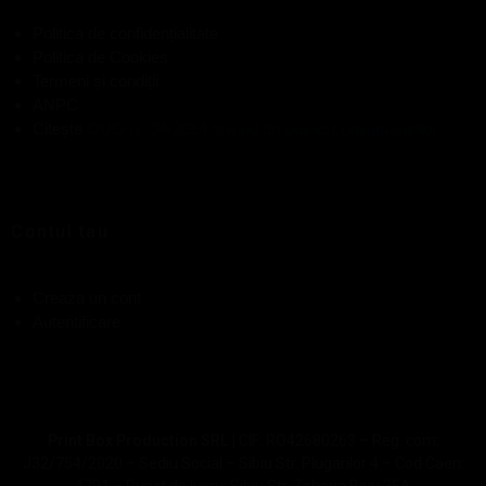
Politica de confidențialitate
Politica de Cookies
Termeni și condiții
ANPC
Citește
OUG nr. 34/2014 privind drepturile consumatorilor
Contul tau
Creaza un cont
Autentificare
Print Box Production SRL |
CIF: RO42680263 – Reg. com:
J32/754/2020 – Sediu Social – Sibiu Str. Plugarilor 4 – Cod Caen:
4791 – Punct de lucru: Sibiu Str. Zaharia Boiu 35A