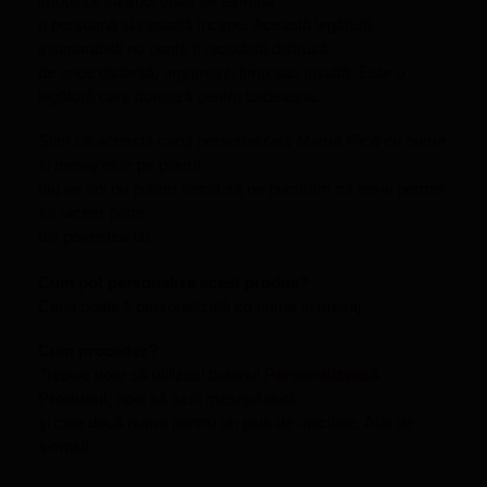
imposibil să spui unde se termină
o persoană și cealaltă începe. Această legătură
inseparabilă nu poate fi niciodată distrusă
de orice distanță, argument, timp sau insultă. Este o
legătură care durează pentru totdeauna.
Știm că această
cană personalizată Mamă Fiică cu nume
și mesaj
este pe placul
tău iar noi nu putem decât să ne bucurăm că ne-ai permis
să facem parte
din povestea ta!
Cum pot personaliza acest produs?
Cana poate fi personalizată cu nume și mesaj
Cum procedez?
Trebuie doar să utilizezi butonul
Personalizează
Produsul
, apoi să scrii mesajul dorit
și cele două nume pentru un plus de unicitate. Atât de
simplu!