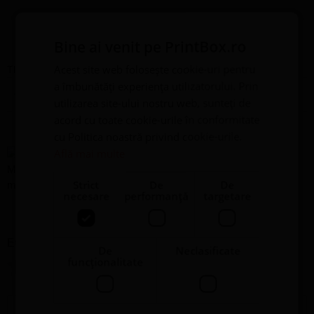
Recenzii
Bine ai venit pe PrintBox.ro
Acest site web folosește cookie-uri pentru
There are no reviews yet
a îmbunătăți experiența utilizatorului. Prin
Adaugă o recenzie
utilizarea site-ului nostru web, sunteți de
acord cu toate cookie-urile în conformitate
cu Politica noastră privind cookie-urile.
Cană Personalizată
Află mai multe
Mamă Fiică cu nume și
Strict
De
De
mesaj - Model 1
necesare
performanță
targetare
Evaluare
*
De
Neclasificate
funcţionalitate
0/5
Scrie recenzia ta