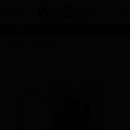
MENIU
0
🚚 Livrare în 48h lucrătoare de la confirmare ✅ –>
Vezi detalii
Prima pagină
Căni Personalizate
Cană Personalizată Mamă Fiică cu nume și mesaj – Model 1
/
/