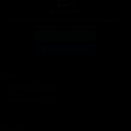
Ai întrebări?
Contactează-ne pe WhatsApp sau Messenger. Răspundem
rapid! Program: L-V 09:00-19:00
Scrie-ne pe WhatsApp
Scrie-ne pe Messenger
Ajutor
Verifică status comandă
Contact
Informații livrare și retur
Mai mult