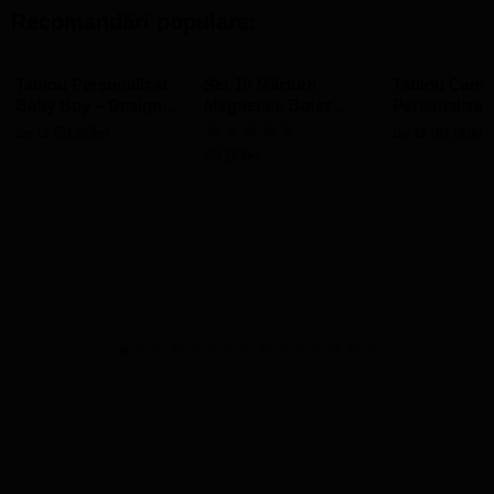
Recomandări populare:
Tablou Personalizat
Set 10 Mărturii
Tablou Canv
Baby Boy – Design
Magnetice Botez
Personalizat
„Baloane”
Personalizate Unicorn
poze și mesa
de la
59,90
lei
de la
99,90
lei
Family
55,90
lei