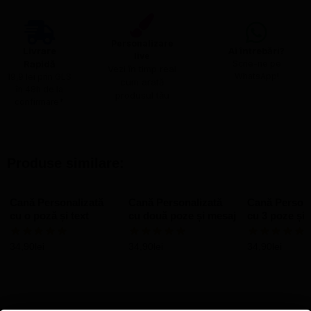
Personalizare
Livrare
Ai întrebări?
live
Rapidă​
Scrie-ne pe
Vezi în timp real
WhatsApp!
19,9 lei prin GLS
cum arată
în 48h de la
produsul tău
confirmare*
Produse similare:
Cană Personalizată
Cană Personalizată
Cană Persona
cu o poză și text
cu două poze și mesaj
cu 3 poze și 
Model 2
34,90
lei
34,90
lei
34,90
lei