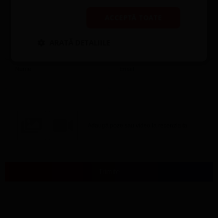
ACCEPTĂ TOATE
ARATĂ DETALIILE
Nume
Email
Adaugă poze sau video la recenzia ta
Trimite