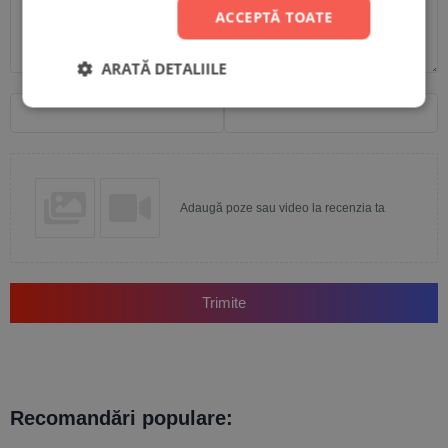
ACCEPTĂ TOATE
ARATĂ DETALIILE
Nume
Email
Adaugă poze sau video la recenzia ta
Trimite
Recomandări populare: