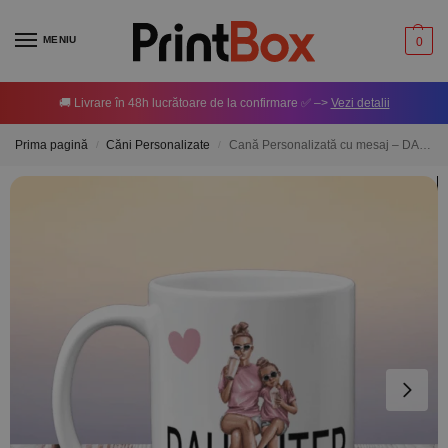
MENIU
0
🚚 Livrare în 48h lucrătoare de la confirmare ✅ –>
Vezi detalii
Prima pagină
Căni Personalizate
Cană Personalizată cu mesaj – DAUGHTER
/
/