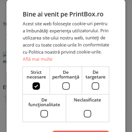
Recenzii
Bine ai venit pe PrintBox.ro
Acest site web folosește cookie-uri pentru
There are no reviews yet
a îmbunătăți experiența utilizatorului. Prin
Adaugă o recenzie
utilizarea site-ului nostru web, sunteți de
acord cu toate cookie-urile în conformitate
cu Politica noastră privind cookie-urile.
Cană Personalizată cu
Află mai multe
mesaj - DAUGHTER
Strict
De
De
necesare
performanță
targetare
Evaluare
*
0/5
De
Neclasificate
funcţionalitate
Scrie recenzia ta