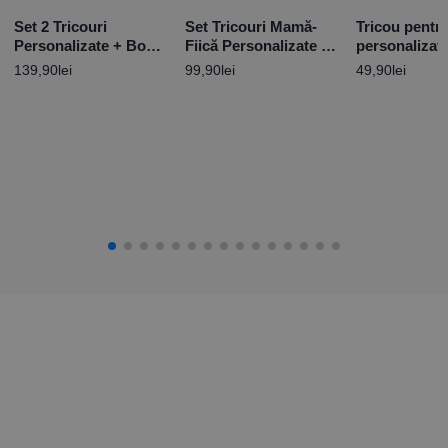
Set 2 Tricouri
Set Tricouri Mamă-
Tricou pentru
Personalizate + Body
Fiică Personalizate –
personalizat
– Bunny Family
Queen&Princess
– Peppa Pig
139,90
lei
99,90
lei
49,90
lei