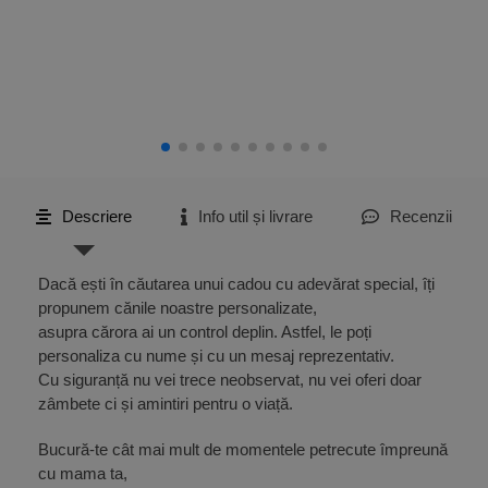
Descriere
Info util și livrare
Recenzii
Dacă ești în căutarea unui cadou cu adevărat special, îți
propunem cănile noastre personalizate,
asupra cărora ai un control deplin. Astfel, le poți
personaliza cu nume și cu un mesaj reprezentativ.
Cu siguranță nu vei trece neobservat, nu vei oferi doar
zâmbete ci și amintiri pentru o viață.
Bucură-te cât mai mult de momentele petrecute împreună
cu mama ta,