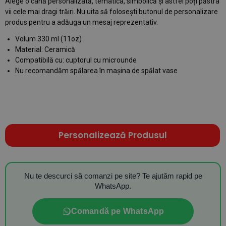
Alege o cană personalizată, tematica, simbolică și astfel poți păstra
vii cele mai dragi trăiri. Nu uita să folosești butonul de personalizare
produs pentru a adăuga un mesaj reprezentativ.
Volum 330 ml (11oz)
Material: Ceramică
Compatibilă cu: cuptorul cu microunde
Nu recomandăm spălarea în mașina de spălat vase
Personalizează Produsul
Nu te descurci să comanzi pe site? Te ajutăm rapid pe
WhatsApp.
Comandă pe WhatsApp