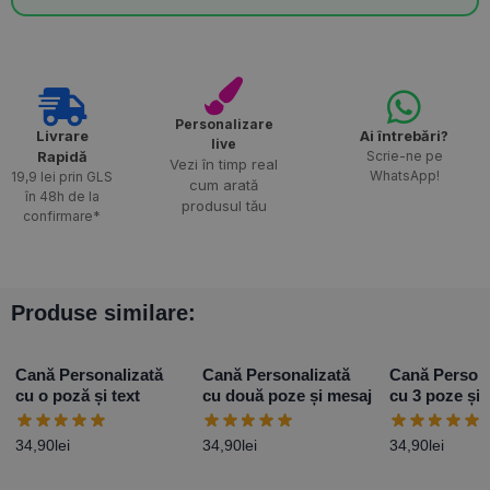
Personalizare
Livrare
Ai întrebări?
live
Rapidă​
Scrie-ne pe
Vezi în timp real
WhatsApp!
19,9 lei prin GLS
cum arată
în 48h de la
produsul tău
confirmare*
Produse similare:
Cană Personalizată
Cană Personalizată
Cană Persona
cu o poză și text
cu două poze și mesaj
cu 3 poze și 
Model 2
34,90
lei
34,90
lei
34,90
lei