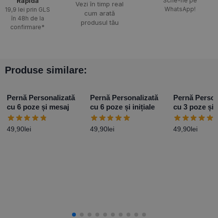
Rapidă​
Scrie-ne pe
Vezi în timp real
WhatsApp!
19,9 lei prin GLS
cum arată
în 48h de la
produsul tău
confirmare*
Produse similare:
Pernă Personalizată
Pernă Personalizată
Pernă Person
cu 6 poze și mesaj
cu 6 poze și inițiale
cu 3 poze și 
49,90
lei
49,90
lei
49,90
lei