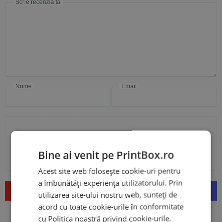
Scrie recenzia ta
Nume
Email
Adaugă poze sau video la recenzia ta
Bine ai venit pe PrintBox.ro
Acest site web folosește cookie-uri pentru
a îmbunătăți experiența utilizatorului. Prin
Trimite
utilizarea site-ului nostru web, sunteți de
acord cu toate cookie-urile în conformitate
cu Politica noastră privind cookie-urile.