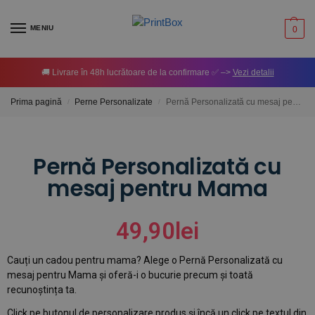
MENIU
0
🚚 Livrare în 48h lucrătoare de la confirmare ✅ –>
Vezi detalii
Prima pagină
Perne Personalizate
Pernă Personalizată cu mesaj pentru Mama
/
/
Pernă Personalizată cu
mesaj pentru Mama
49,90
lei
Cauți un cadou pentru mama? Alege o Pernă Personalizată cu
mesaj pentru Mama și oferă-i o bucurie precum și toată
recunoștința ta.
Click pe butonul de personalizare produs și încă un click pe textul din