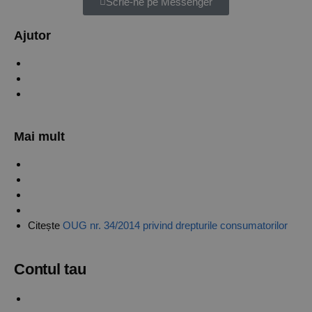
Scrie-ne pe Messenger
Ajutor
Verifică status comandă
Contact
Informații livrare și retur
Mai mult
Politica de confidențialitate
Politica de Cookies
Termeni și condiții
ANPC
Citește
OUG nr. 34/2014 privind drepturile consumatorilor
Contul tau
Creaza un cont