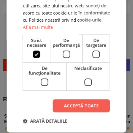
Nume
Email
utilizarea site-ului nostru web, sunteți de
acord cu toate cookie-urile în conformitate
cu Politica noastră privind cookie-urile.
Află mai multe
Adaugă poze sau video la recenzia ta
Strict
De
De
necesare
performanță
targetare
Trimite
De
Neclasificate
funcţionalitate
Recomandări populare:
ACCEPTĂ TOATE
Set 10 Mărturii
Plachetă Foto
Tablou Canv
ARATĂ DETALIILE
Magnetice Botez
personalizată cu poză
Personalizat
Personalizate Baby
și mesaj – Familia
poză și mesa
59,90
lei
Boss
Wedding, Dif