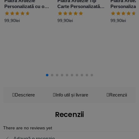
Piatră Ardezie
Piatră Ardezie Tip
Piatră Ardezi
Personalizată cu o
Carte Personalizată
Personalizat
poză și mesaj –
cu o poză și mesaj
poze și mesa
Elegance
99,90
lei
99,90
lei
99,90
lei
Descriere
Info util și livrare
Recenzii
Recenzii
There are no reviews yet
Adaugă o recenzie