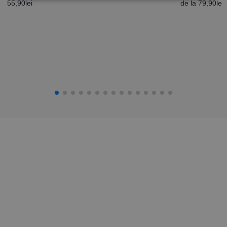
55,90
lei
de la
79,90
lei
Dimensiuni