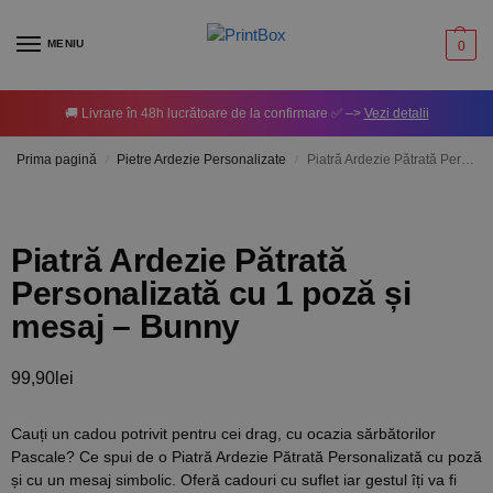
MENIU
0
🚚 Livrare în 48h lucrătoare de la confirmare ✅ –>
Vezi detalii
Prima pagină
Pietre Ardezie Personalizate
Piatră Ardezie Pătrată Personalizată cu 1 poză și mesaj – Bunny
/
/
Piatră Ardezie Pătrată
Personalizată cu 1 poză și
mesaj – Bunny
99,90
lei
Cauți un cadou potrivit pentru cei drag, cu ocazia sărbătorilor
Pascale? Ce spui de o Piatră Ardezie Pătrată Personalizată cu poză
și cu un mesaj simbolic. Oferă cadouri cu suflet iar gestul îți va fi