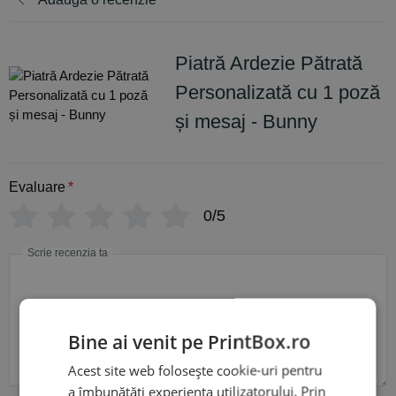
Piatră Ardezie Pătrată
Personalizată cu 1 poză
și mesaj - Bunny
Evaluare
*
0/5
Scrie recenzia ta
Bine ai venit pe PrintBox.ro
Acest site web folosește cookie-uri pentru
a îmbunătăți experiența utilizatorului. Prin