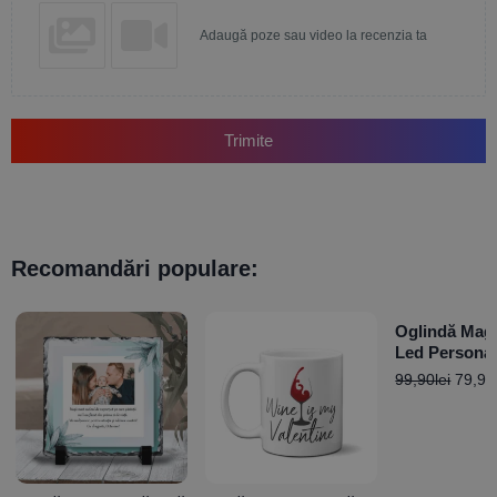
Adaugă poze sau video la recenzia ta
Trimite
Recomandări populare:
Oglindă Mag
Led Personal
poză și mesaj
99,90
lei
79,92
Aniversare