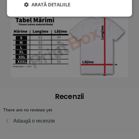
mai mult decât bumbacul.
ARATĂ DETALIILE
Recenzii
There are no reviews yet
Adaugă o recenzie