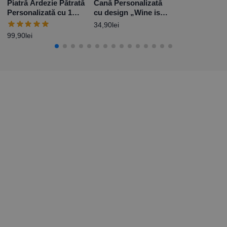
Piatră Ardezie Pătrată
Cană Personalizată
Personalizată cu 1
cu design „Wine is
poză și mesaj pentru
my Valentine”
34,90
lei
Nași
99,90
lei