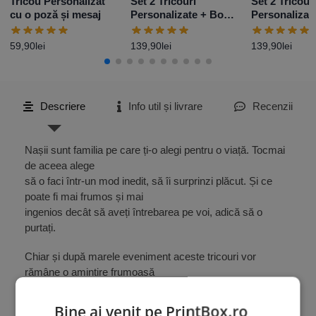
Tricou Personalizat
Set 2 Tricouri
Set 2 Tricour
cu o poză și mesaj
Personalizate + Body
Personalizat
– Primul Paște Baby
– Primul Paș
Girl
Boy
59,90
lei
139,90
lei
139,90
lei
Descriere
Info util și livrare
Recenzii
Nașii sunt familia pe care ți-o alegi pentru o viață. Tocmai
de aceea alege
să o faci într-un mod inedit, să îi surprinzi plăcut. Și ce
poate fi mai frumos și mai
ingenios decât să aveți întrebarea pe voi, adică să o
purtați.
Chiar și după marele eveniment aceste tricouri vor
rămâne o amintire frumoasă
pe care o veți privi cu drag. Să nu mai menționam ce
poze frumoase vor
Bine ai venit pe PrintBox.ro