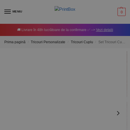
MENIU
0
🚚 Livrare în 48h lucrătoare de la confirmare ✅ –>
Vezi detalii
Prima pagină
Tricouri Personalizate
Tricouri Cuplu
Set Tricouri Cuplu Personalizate – Cerere nași
/
/
/