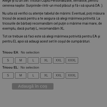
Alege și tu un Set Tricouri Cuplu Personalizate, tematice, pentru
cererea nașilor. Surprinde-i într-un mod plăcut și fă-i să spună DA :).
Nu uita să verifici cu atenție tabelul de mărimi. Eventual, poți măsura
tricoul de acasă pentru a te asigura că alegi mărimea potrivită. La
tricourile de bărbați recomandăm cel puțin o mărime mai mare, de
exemplu, dacă purtați L, recomandăm XL.
Tot ce trebuie să faci este să alegi mărimea potrivită pentru EA și
pentru EL apoi să adaugi acest set în coșul de cumpărături.
Tricou EA
:
No selection
S
M
L
XL
XXL
XXXL
Tricou EL
:
No selection
S
M
L
XL
XXL
XXXL
Adaugă în coș