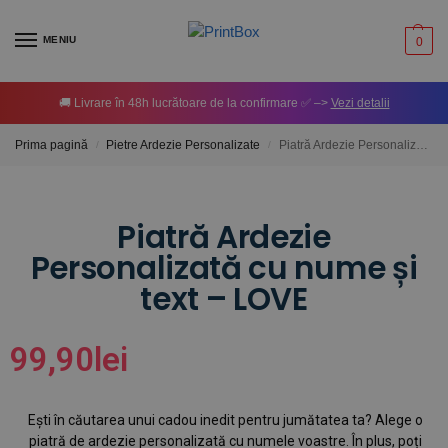
MENIU
0
🚚 Livrare în 48h lucrătoare de la confirmare ✅ –>
Vezi detalii
Prima pagină
Pietre Ardezie Personalizate
Piatră Ardezie Personalizată cu nume și text – LOVE
/
/
Piatră Ardezie
Personalizată cu nume și
text – LOVE
99,90
lei
Ești în căutarea unui cadou inedit pentru jumătatea ta? Alege o
piatră de ardezie personalizată cu numele voastre. În plus, poți