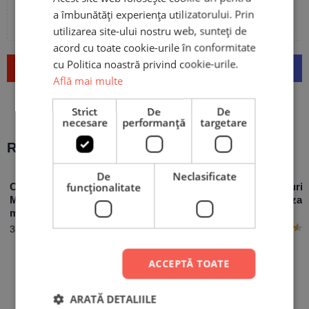
Adaugă poze sau video la recenzia ta
a îmbunătăți experiența utilizatorului. Prin
utilizarea site-ului nostru web, sunteți de
acord cu toate cookie-urile în conformitate
cu Politica noastră privind cookie-urile.
Trimite
Află mai multe
Strict
De
De
necesare
performanță
targetare
Recomandări populare:
De
Neclasificate
Cană Personalizată
funcţionalitate
Pernă Personalizată
Set Cadouri
Mamă Fiu cu nume și
cu mesaj – V-Day
Personalizat
mesaj
Soț
49,90
lei
34,90
lei
129,90
lei
ACCEPTĂ TOATE
ARATĂ DETALIILE