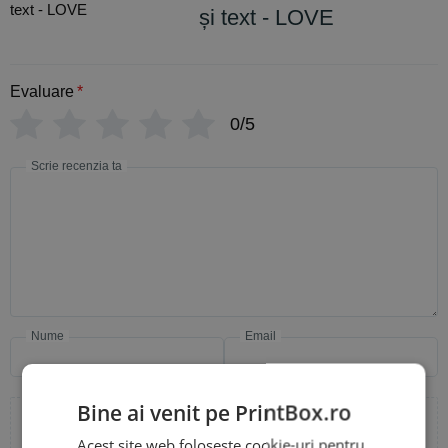
și text - LOVE
Evaluare
*
0/5
Scrie recenzia ta
Nume
Email
Bine ai venit pe PrintBox.ro
Acest site web folosește cookie-uri pentru