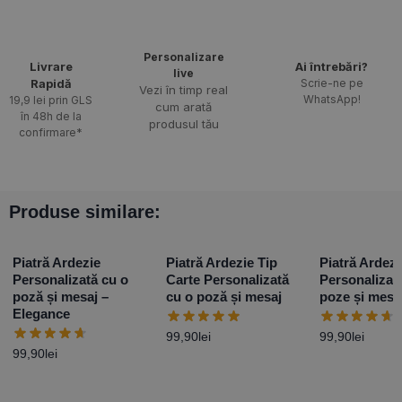
Personalizare
Livrare
Ai întrebări?
live
Rapidă​
Scrie-ne pe
Vezi în timp real
WhatsApp!
19,9 lei prin GLS
cum arată
în 48h de la
produsul tău
confirmare*
Produse similare:
Piatră Ardezie
Piatră Ardezie Tip
Piatră Ardezi
Personalizată cu o
Carte Personalizată
Personalizat
poză și mesaj –
cu o poză și mesaj
poze și mesa
Elegance
99,90
lei
99,90
lei
99,90
lei