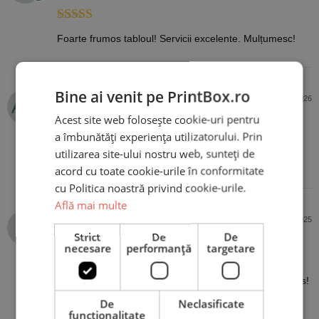
Evaluat la
5
Foarte frumos tabloul! Servicii excelente. Mulțumesc!
din 5
Bine ai venit pe PrintBox.ro
Alexandra Mihok
5 martie 2026
Cumpărător PrintBox
Acest site web folosește cookie-uri pentru
a îmbunătăți experiența utilizatorului. Prin
utilizarea site-ului nostru web, sunteți de
Evaluat la
5
Un singur cuvânt .. MINUNAT 😻😻😻
din 5
acord cu toate cookie-urile în conformitate
cu Politica noastră privind cookie-urile.
Află mai multe
Patricia
16 iunie 2025
Cumpărător PrintBox
Strict
De
De
necesare
performanță
targetare
Evaluat la
5
Recomand cu încredere, a ieșit un tablou foarte frumos!
din 5
Cu siguranță voi mai comanda
De
Neclasificate
funcţionalitate