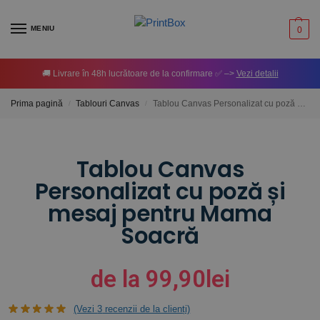
MENIU
0
🚚 Livrare în 48h lucrătoare de la confirmare ✅ –>
Vezi detalii
Prima pagină
Tablouri Canvas
Tablou Canvas Personalizat cu poză și mesaj pentru Mama Soacră
/
/
Tablou Canvas
Personalizat cu poză și
mesaj pentru Mama
Soacră
de la
99,90
lei
(Vezi
3
recenzii de la clienți)