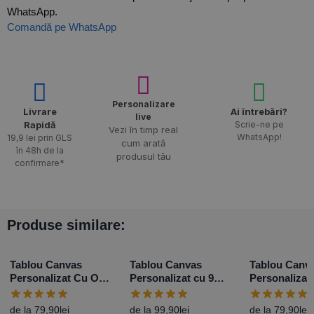
WhatsApp.
Comandă pe WhatsApp
Personalizare
Livrare
Ai întrebări?
live
Rapidă​
Scrie-ne pe
Vezi în timp real
WhatsApp!
19,9 lei prin GLS
cum arată
în 48h de la
produsul tău
confirmare*
Produse similare:
Tablou Canvas
Tablou Canvas
Tablou Canv
Personalizat Cu O
Personalizat cu 9
Personalizat
Poză Portret – Diferite
poze și mesaj
Poză Landsc
Dimensiuni
Diferite Dim
de la
79,90
lei
de la
99,90
lei
de la
79,90
lei