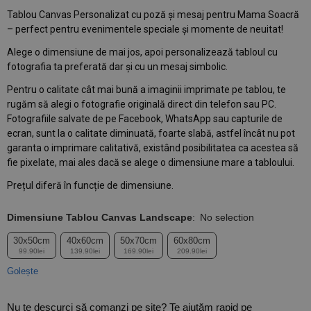
Tablou Canvas Personalizat cu poză și mesaj pentru Mama Soacră
– perfect pentru evenimentele speciale și momente de neuitat!
Alege o dimensiune de mai jos, apoi personalizează tabloul cu
fotografia ta preferată dar și cu un mesaj simbolic.
Pentru o calitate cât mai bună a imaginii imprimate pe tablou, te
rugăm să alegi o fotografie originală direct din telefon sau PC.
Fotografiile salvate de pe Facebook, WhatsApp sau capturile de
ecran, sunt la o calitate diminuată, foarte slabă, astfel încât nu pot
garanta o imprimare calitativă, existând posibilitatea ca acestea să
fie pixelate, mai ales dacă se alege o dimensiune mare a tabloului.
Prețul diferă în funcție de dimensiune.
Dimensiune Tablou Canvas Landscape
:
No selection
30x50cm
40x60cm
50x70cm
60x80cm
99.90lei
139.90lei
169.90lei
209.90lei
Golește
Nu te descurci să comanzi pe site? Te ajutăm rapid pe