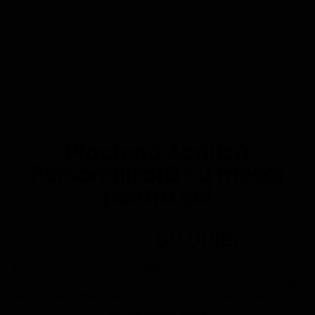
Plachetă Acrilică
Personalizată cu mesaj
pentru șef
69,00
lei
99,00
lei
Nu toți șefii sunt groaznici iar dacă tu ești norocosul care are un șef
extraordinar, ei bine, acest cadou este potrivit pentru el, nu-i așa?
Personalizează Placheta Acrilică cu un mesaj reprezentativ și oferă
cel mai fabulos cadou!