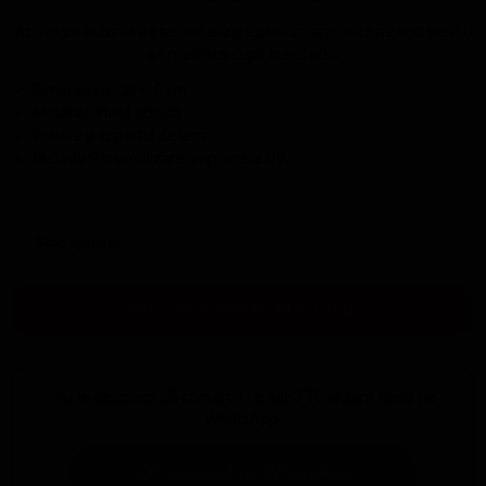
Apasă pe butonul de personalizare produs, apoi click pe text pentru
a-l modifica după bunul plac.
Dimensiune: 20×15 cm
Material: sticlă acrilică
Include și suportul de lemn
Metodă Personalizare: imprimare UV
Stoc epuizat
Personalizează Produsul
Nu te descurci să comanzi pe site? Te ajutăm rapid pe
WhatsApp.
Comandă pe WhatsApp