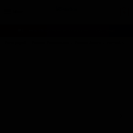
MENIU
0
🚚 Livrare în 48h lucrătoare de la confirmare ✅ –>
Vezi detalii
Prima pagină
Plachete Personalizate
Plachete Acrilice
Plachetă Acrilică Personalizată cu mesaj pentru șef
/
/
/