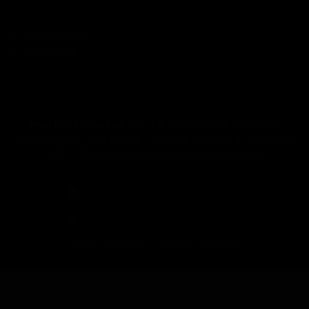
Creaza un cont
Autentificare
Print Box Production SRL |
CIF: RO42680263 – Reg. com:
J32/754/2020 – Sediu Social – Sibiu Str. Plugarilor 4 – Cod Caen:
4791 – Punct de lucru: Sibiu Str. Zaharia Boiu 35A
©2026. PrintBox.ro – All Rights Reserved.