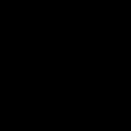
Ajutor
Verifică status comandă
Contact
Informații livrare și retur
Mai mult
Politica de confidențialitate
Politica de Cookies
Termeni și condiții
ANPC
Citește
OUG nr. 34/2014 privind drepturile consumatorilor
Contul tau