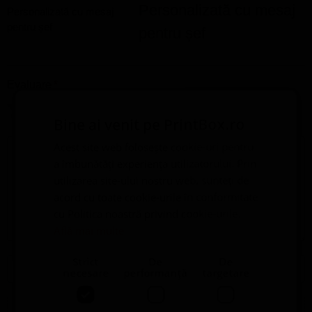
Personalizată cu mesaj
pentru șef
Evaluare
*
0/5
Bine ai venit pe PrintBox.ro
Scrie recenzia ta
Acest site web folosește cookie-uri pentru
a îmbunătăți experiența utilizatorului. Prin
utilizarea site-ului nostru web, sunteți de
acord cu toate cookie-urile în conformitate
cu Politica noastră privind cookie-urile.
Află mai multe
Nume
Email
Strict
De
De
necesare
performanță
targetare