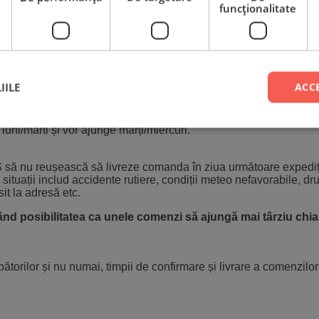
a ta va fi procesată fără a mai fi nevoie să aștepți confirmarea t
funcţionalitate
onfirmării.
Peste 90%
dintre comenzi ajung în 24 de ore, adică î
r sunt livrate în 48 de ore lucrătoare de la confirmare.
IILE
ACC
arți și va ajunge miercuri.
r ajunge luni.
uni/marti și vor ajunge marți/miercuri.
LS să nu reușească să livreze comanda în ziua următoare expediți
situații includ accidente rutiere, condiții meteo nefavorabile, dr
it la adresă etc.
stând posibilitatea ca unele comenzi să ajungă mai târziu chi
ătorilor și nu numai, timpii de confirmare și livrare a comenzilor