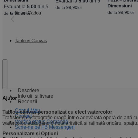
Evaluat la
5.00
din 5
Dimensiuni
Evaluat la
5.00
din 5
de la
99,90
lei
de la
99,90
lei
Seturi Cadou
de la
99,90
lei
Tablouri Canvas
Descriere
Info util și livrare
Ajutor
Recenzii
Contul Meu
Tablou canvas personalizat cu efect watercolor
Contact
Transformă o fotografie dragă într-o adevărată operă de artă cu 
Verifică status Comandă
watercolor, adăugând o notă artistică și rafinată oricărui spaț
Scrie-ne pe FB Messenger!
Personalizare și Opțiuni