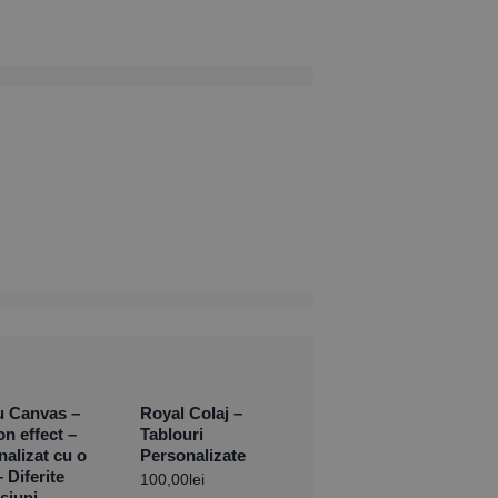
u Canvas –
Royal Colaj –
n effect –
Tablouri
nalizat cu o
Personalizate
 Diferite
100,00
lei
siuni