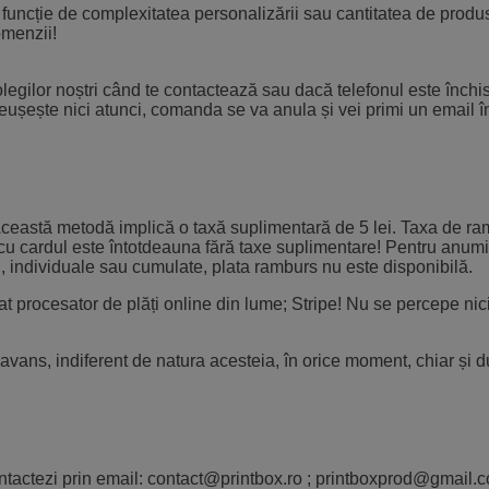
uncție de complexitatea personalizării sau cantitatea de produ
omenzii!
gilor noștri când te contactează sau dacă telefonul este închis
eușește nici atunci, comanda se va anula și vei primi un email î
. Această metodă implică o taxă suplimentară de 5 lei. Taxa de r
ta cu cardul este întotdeauna fără taxe suplimentare! Pentru anumi
 individuale sau cumulate, plata ramburs nu este disponibilă.
zat procesator de plăți online din lume; Stripe! Nu se percepe nic
 avans, indiferent de natura acesteia, în orice moment, chiar și 
ntactezi prin email: contact@printbox.ro ; printboxprod@gmail.