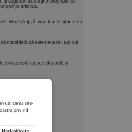
. Îți sugerăm să alegi o fotografie cu
ompoziția artistică.
ești WhatsApp, îți vom trimite simularea
astră consideră că este necesar, tabloul
efect watercolor aduce eleganță și
imentare,
n utilizarea site-
noastră privind
impului de
Neclasificate