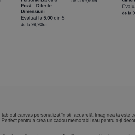
de la
99,90
lei
Poză – Diferite
Evalu
Dimensiuni
de la
9
Evaluat la
5.00
din 5
de la
99,90
lei
tabloul canvas personalizat în stil acuarelă. Imaginea ta este tra
iu. Perfect pentru a crea un cadou memorabil sau pentru a-ți deco