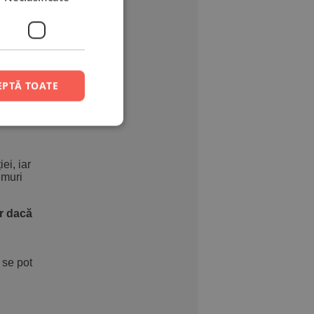
elefonică.
n ziua
EPTĂ TOATE
ei, iar
umuri
ar dacă
 se pot