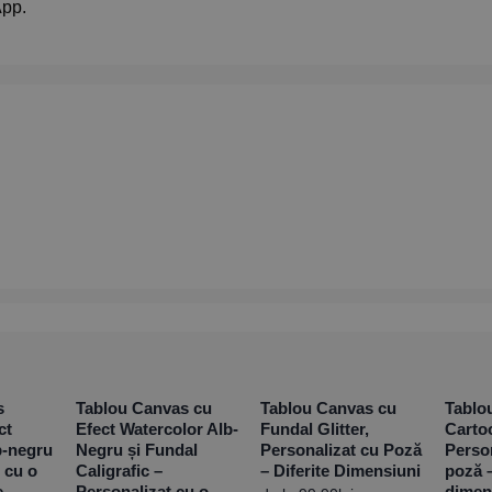
App.
s
Tablou Canvas cu
Tablou Canvas cu
Tablo
ct
Efect Watercolor Alb-
Fundal Glitter,
Cartoo
b-negru
Negru și Fundal
Personalizat cu Poză
Perso
 cu o
Caligrafic –
– Diferite Dimensiuni
poză –
e
Personalizat cu o
dimen