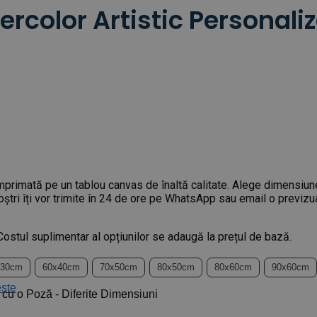
rcolor Artistic Personaliz
, imprimată pe un tablou canvas de înaltă calitate. Alege dimensiun
noștri îți vor trimite în 24 de ore pe WhatsApp sau email o previz
 Costul suplimentar al opțiunilor se adaugă la prețul de bază.
x30cm
60x40cm
70x50cm
80x50cm
80x60cm
90x60cm
ște
 cu o Poză - Diferite Dimensiuni