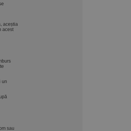
se
, aceștia
n acest
amburs
te
i un
după
com sau