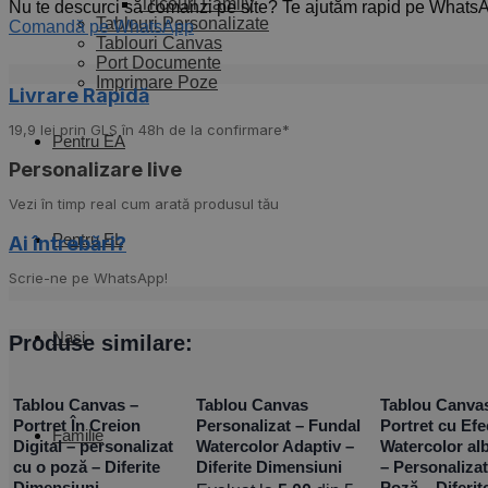
Tricouri Family
Nu te descurci să comanzi pe site? Te ajutăm rapid pe Whats
Tablouri Personalizate
Comandă pe WhatsApp
Tablouri Canvas
Port Documente
Imprimare Poze
Livrare Rapidă​
19,9 lei prin GLS în 48h de la confirmare*
Pentru EA
Personalizare live
Vezi în timp real cum arată produsul tău
Pentru EL
Ai întrebări?
Scrie-ne pe WhatsApp!
Nași
Produse similare:
Tablou Canvas –
Tablou Canvas
Tablou Canva
Portret În Creion
Personalizat – Fundal
Portret cu Efe
Familie
Digital – personalizat
Watercolor Adaptiv –
Watercolor al
cu o poză – Diferite
Diferite Dimensiuni
– Personalizat
Dimensiuni
Poză – Diferit