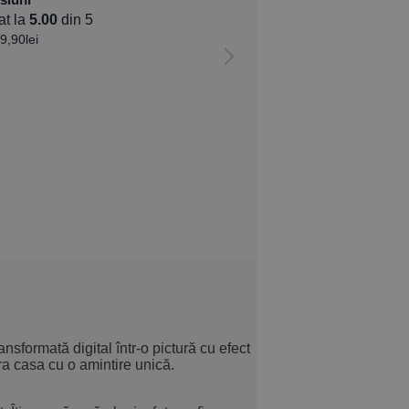
at la
5.00
din 5
9,90
lei
nsformată digital într-o pictură cu efect
ra casa cu o amintire unică.