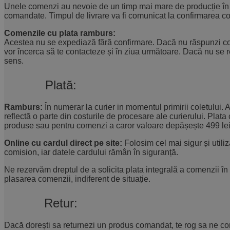
Unele comenzi au nevoie de un timp mai mare de producție în f
comandate. Timpul de livrare va fi comunicat la confirmarea c
Comenzile cu plata ramburs:
Acestea nu se expediază fără confirmare. Dacă nu răspunzi cole
vor încerca să te contacteze și în ziua următoare. Dacă nu se r
sens.
Plată:
Ramburs:
În numerar la curier in momentul primirii coletului
reflectă o parte din costurile de procesare ale curierului. Pla
produse sau pentru comenzi a caror valoare depășește 499 lei,
Online cu cardul direct pe site:
Folosim cel mai sigur și utili
comision, iar datele cardului rămân în siguranță.
Ne rezervăm dreptul de a solicita plata integrală a comenzii în
plasarea comenzii, indiferent de situație.
Retur:
Dacă dorești sa returnezi un produs comandat, te rog sa ne co