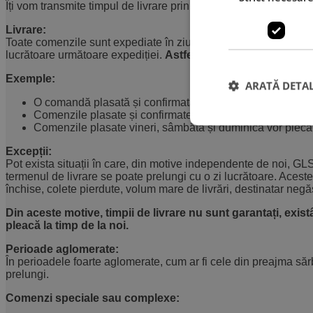
Îți vom transmite timpul de livrare prin email, după care comand
Livrare:
Toate comenzile sunt expediate în ziua lucrătoare următoare c
lucrătoare următoare expediției.
Astfel, majoritatea comenzilo
Exemple:
ARATĂ DETAL
O comandă plasată și confirmată luni va pleca de la noi m
Comenzile plasate și confirmate joi vor pleca vineri și vo
Comenzile plasate vineri, sâmbătă și duminică vor pleca l
Excepții:
Pot exista situații în care, din motive independente de noi, G
termenul de livrare se poate prelungi cu o zi lucrătoare. Aceste 
închise, colete pierdute, volum mare de livrări, destinatar negăs
Din aceste motive, timpii de livrare nu sunt garantați, exi
pleacă la timp de la noi.
Perioade aglomerate:
În perioadele foarte aglomerate, cum ar fi cele din preajma sărb
prelungi.
Comenzi speciale sau complexe: