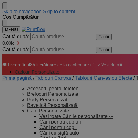
Skip to navigation
Skip to content
Coș Cumpărături
MENIU
Caută după:
Caută
0,00
lei
0
Caută după:
Caută
🚚 Livrare în 48h lucrătoare de la confirmare ✅ –>
Vezi detalii
Cadouri Personalizate
Prima pagină
/
Tablouri Canvas
/
Tablouri Canvas cu Efecte
/
Accesorii pentru telefon
Brelocuri Personalizate
Body Personalizat
Bavețică Personalizată
Căni Personalizate
Vezi toate Cănile personalizate -»
Căni pentru cupluri
Căni pentru copii
Căni cu siglă auto