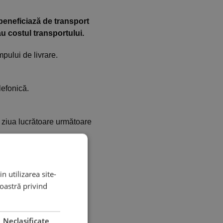
beneficiază de transport
au costul transportului.
pului de livrare.
lefonică.
 ziua lucrătoare următoare
n utilizarea site-
noastră privind
Neclasificate