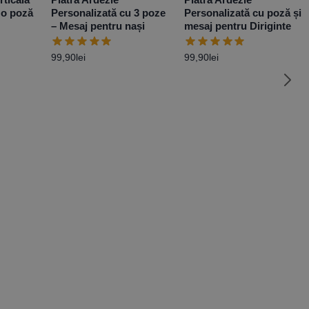
 o poză
Personalizată cu 3 poze
Personalizată cu poză și
– Mesaj pentru nași
mesaj pentru Diriginte
99,90
lei
99,90
lei