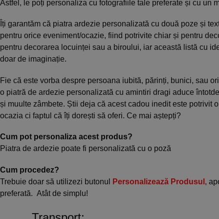
Astfel, le poți personaliza cu fotografiile tale preferate și cu un 
Îți garantăm că piatra ardezie personalizată cu două poze și tex
pentru orice eveniment/ocazie, fiind potrivite chiar și pentru deco
pentru decorarea locuinței sau a biroului, iar această listă cu id
doar de imaginație.
Fie că este vorba despre persoana iubită, părinți, bunici, sau ori
o piatră de ardezie personalizată cu amintiri dragi aduce întot
și muulte zâmbete. Știi deja că acest cadou inedit este potrivit 
ocazia ci faptul că îți dorești să oferi. Ce mai aștepți?
Cum pot personaliza acest produs?
Piatra de ardezie poate fi personalizată cu o poză
Cum procedez?
Trebuie doar să utilizezi butonul
Personalizează Produsul
, ap
preferată. Atât de simplu!
Transport: