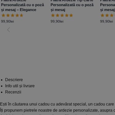
Personalizată cu o poză
Personalizată cu o poză
Persona
și mesaj – Elegance
și mesaj
și mesaj
99,90
lei
99,90
lei
99,90
lei
Descriere
Info util și livrare
Recenzii
Ești în căutarea unui cadou cu adevărat special, un cadou care 
Îți propunem pietrele noastre de ardezie personalizate, asupra c