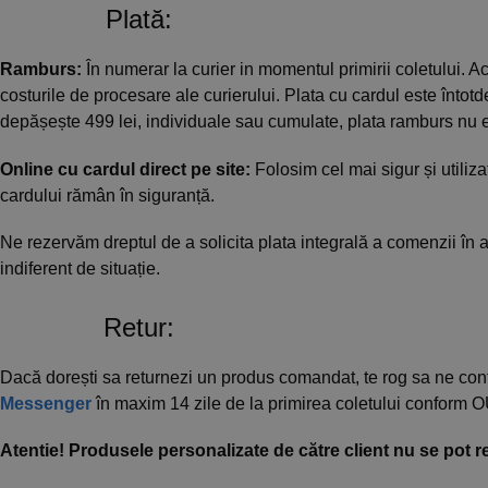
Plată:
Ramburs:
În numerar la curier in momentul primirii coletului. 
costurile de procesare ale curierului. Plata cu cardul este înt
depășește 499 lei, individuale sau cumulate, plata ramburs nu e
Online cu cardul direct pe site:
Folosim cel mai sigur și utiliza
cardului rămân în siguranță.
Ne rezervăm dreptul de a solicita plata integrală a comenzii în 
indiferent de situație.
Retur:
Dacă dorești sa returnezi un produs comandat, te rog sa ne co
Messenger
în maxim 14 zile de la primirea coletului conform
Atentie! Produsele personalizate de către client nu se pot re