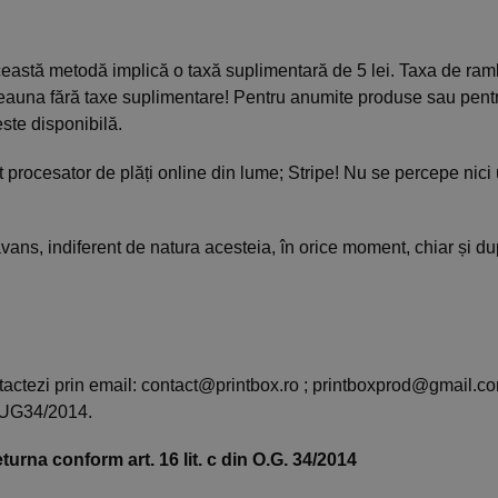
Această metodă implică o taxă suplimentară de 5 lei. Taxa de ramb
otdeauna fără taxe suplimentare! Pentru anumite produse sau pen
ste disponibilă.
t procesator de plăți online din lume; Stripe! Nu se percepe nici
avans, indiferent de natura acesteia, în orice moment, chiar și 
ntactezi prin email: contact@printbox.ro ; printboxprod@gmail.
 OUG34/2014.
turna conform art. 16 lit. c din O.G. 34/2014