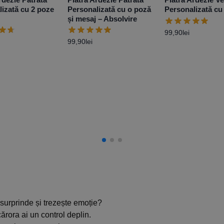
lizată cu 2 poze
Personalizată cu o poză
Personalizată cu
și mesaj – Absolvire
99,90
lei
99,90
lei
surprinde și trezește emoție?
ărora ai un control deplin.