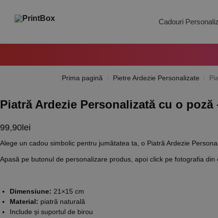
Search
Cadouri Personali
Prima pagină
Pietre Ardezie Personalizate
Pi
/
/
Piatră Ardezie Personalizată cu o poză 
99,90
lei
Alege un cadou simbolic pentru jumătatea ta, o Piatră Ardezie Persona
Apasă pe butonul de personalizare produs, apoi click pe fotografia din
Dimensiune:
21×15 cm
Material:
piatră naturală
Include și suportul de birou