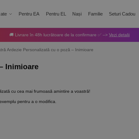
zate
Pentru EA
Pentru EL
Nași
Familie
Seturi Cadou
🚚 Livrare în 48h lucrătoare de la confirmare ✅ –>
Vezi detalii
atră Ardezie Personalizată cu o poză – Inimioare
– Inimioare
lizată cu cea mai frumoasă amintire a voastră!
 exemplu pentru a o modifica.