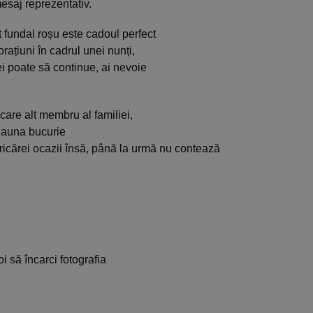
mesaj reprezentativ.
t fundal roșu este cadoul perfect
rațiuni în cadrul unei nunți,
ei poate să continue, ai nevoie
care alt membru al familiei,
deauna bucurie
oricărei ocazii însă, până la urmă nu contează
oi să încarci fotografia