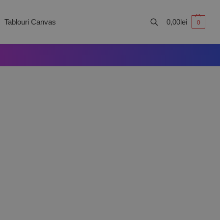
Tablouri Canvas
0,00
lei
0
Caută