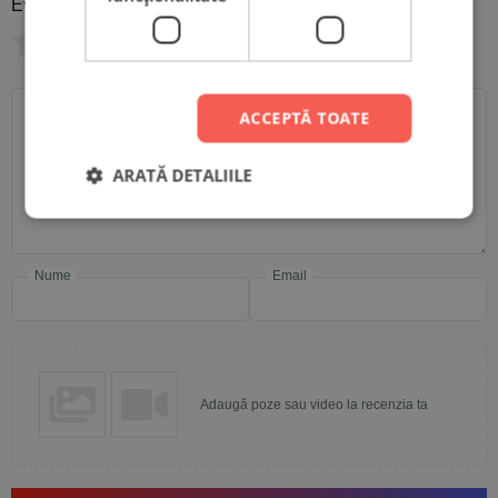
Evaluare
*
0/5
Scrie recenzia ta
ACCEPTĂ TOATE
ARATĂ DETALIILE
Nume
Email
Adaugă poze sau video la recenzia ta