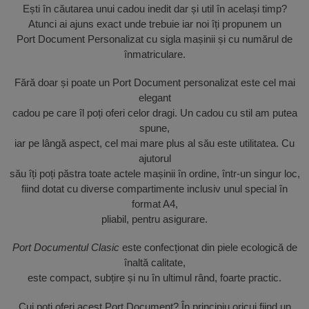
Ești în căutarea unui cadou inedit dar și util în același timp?
Atunci ai ajuns exact unde trebuie iar noi îți propunem un
Port Document Personalizat cu sigla mașinii și cu numărul de
înmatriculare.
Fără doar și poate un Port Document personalizat este cel mai
elegant
cadou pe care îl poți oferi celor dragi. Un cadou cu stil am putea
spune,
iar pe lângă aspect, cel mai mare plus al său este utilitatea. Cu
ajutorul
său îți poți păstra toate actele mașinii în ordine, într-un singur loc,
fiind dotat cu diverse compartimente inclusiv unul special în
format A4,
pliabil, pentru asigurare.
Port Documentul Clasic
este confecționat din piele ecologică de
înaltă calitate,
este compact, subțire și nu în ultimul rând, foarte practic.
Cui poți oferi acest Port Document? În principiu oricui fiind un