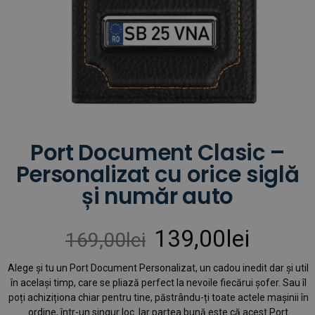
Port Document Clasic –
Personalizat cu orice siglă
și număr auto
139,00
lei
169,00
lei
Alege și tu un Port Document Personalizat, un cadou inedit dar și util
în același timp, care se pliază perfect la nevoile fiecărui șofer. Sau îl
poți achiziționa chiar pentru tine, păstrându-ți toate actele mașinii în
ordine, într-un singur loc. Iar partea bună este că acest Port