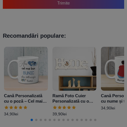
Trimite
Recomandări populare:
Cană Personalizată
Ramă Foto Cuier
Cană Persona
cu o poză – Cel mai
Personalizată cu o
cu nume și t
bun bunic
poză -Home
and Dog M1
34,90
lei
34,90
lei
39,90
lei