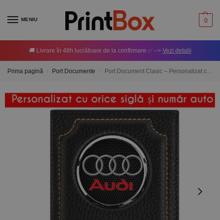
MENIU
0
🚚 Livrare în 48h lucrătoare de la confirmare ✅ –>
Vezi detalii
Prima pagină
Port Documente
Port Document Clasic – Personalizat cu orice siglă și număr auto
/
/