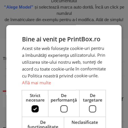
Documentului
“Alege Model”
și selectează marca auto dorită. Încă un click pe
numărul
de înmatriculare din exemplu pentru a-l modifica. Atât de simplu!
Bine ai venit pe PrintBox.ro
Recenzii
Acest site web folosește cookie-uri pentru
a îmbunătăți experiența utilizatorului. Prin
There are no reviews yet
utilizarea site-ului nostru web, sunteți de
acord cu toate cookie-urile în conformitate
Adaugă o recenzie
cu Politica noastră privind cookie-urile.
Află mai multe
Port Document Clasic -
Strict
De
De
Personalizat cu orice siglă și număr
necesare
performanță
targetare
auto
De
Neclasificate
funcţionalitate