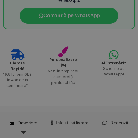
WhatsApp.
Comandă pe WhatsApp
Personalizare
Livrare
Ai întrebări?
live
Rapidă​
Scrie-ne pe
Vezi în timp real
WhatsApp!
19,9 lei prin GLS
cum arată
în 48h de la
produsul tău
confirmare*
Descriere
Info util și livrare
Recenzii