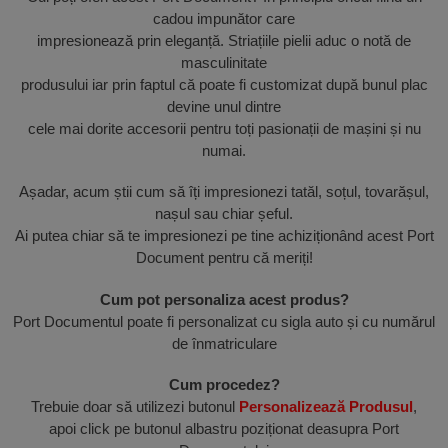
cadou impunător care
impresionează prin eleganță. Striațiile pielii aduc o notă de
masculinitate
produsului iar prin faptul că poate fi customizat după bunul plac
devine unul dintre
cele mai dorite accesorii pentru toți pasionații de mașini și nu
numai.
Așadar, acum știi cum să îți impresionezi tatăl, soțul, tovarășul,
nașul sau chiar șeful.
Ai putea chiar să te impresionezi pe tine achiziționând acest Port
Document pentru că meriți!
Cum pot personaliza acest produs?
Port Documentul poate fi personalizat cu sigla auto și cu numărul
de înmatriculare
Cum procedez?
Trebuie doar să utilizezi butonul
Personalizează Produsul
,
apoi click pe butonul albastru poziționat deasupra Port