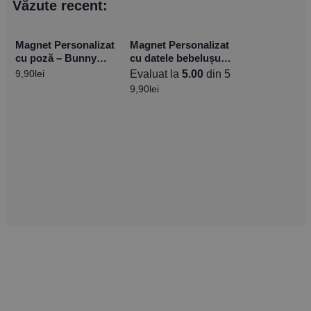
Văzute recent:
Magnet Personalizat
Magnet Personalizat
cu poză – Bunny
cu datele bebelușului
10x15cm
– Welcome Baby Boy
9,90
lei
Evaluat la
5.00
din 5
10x15cm
9,90
lei