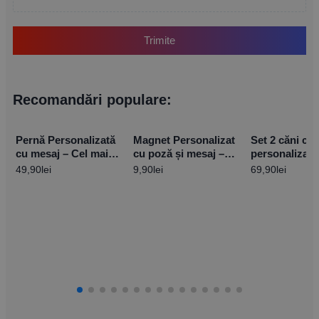
Trimite
Recomandări populare:
Pernă Personalizată
Magnet Personalizat
Set 2 căni cu
cu mesaj – Cel mai
cu poză și mesaj –
personalizate
bun hair stylist
Primăvară 10x15cm
Dreamer
49,90
lei
9,90
lei
69,90
lei