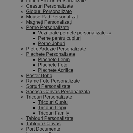
Lunch Box-uri Personalizate
Ceasuri Personalizate
Globuri Personalizate
Mouse Pad Personalizat
Magneți Personalizați
Perne Personalizate
Vezi toate pernele personalizate -»
Perne pentru cupluri
Perne Joburi
Pietre Ardezie Personalizate
Plachete Personalizate
Plachete Lemn
Plachete Foto
Plachete Acrilice
Poster Boho
Rame Foto Personalizate
Șorțuri Personalizate
Sacoșă Canvas Personalizată
Tricouri Personalizate
Tricouri Cuplu
Tricouri Copii
Tricouri Family
Tablouri Personalizate
Tablouri Canvas
Port Documente