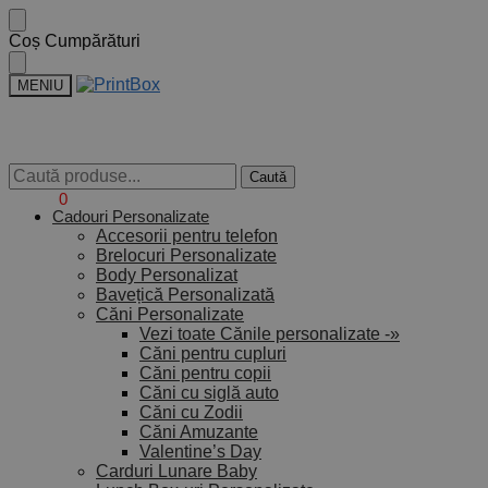
Coș Cumpărături
MENIU
Caută
Caută
0,00
lei
0
Cadouri Personalizate
Accesorii pentru telefon
Brelocuri Personalizate
Body Personalizat
Bavețică Personalizată
Căni Personalizate
Vezi toate Cănile personalizate -»
Căni pentru cupluri
Căni pentru copii
Căni cu siglă auto
Căni cu Zodii
Căni Amuzante
Valentine’s Day
Carduri Lunare Baby