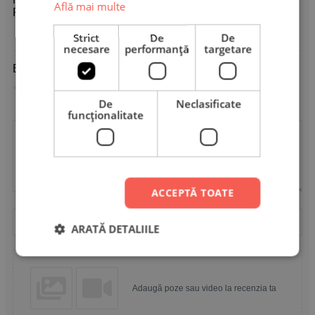
Magnetice Nuntă
Află mai multe
Personalizate - Heart
Strict
De
De
necesare
performanță
targetare
Evaluare
*
0/5
De
Neclasificate
funcţionalitate
Scrie recenzia ta
ACCEPTĂ TOATE
Nume
Email
ARATĂ DETALIILE
Adaugă poze sau video la recenzia ta