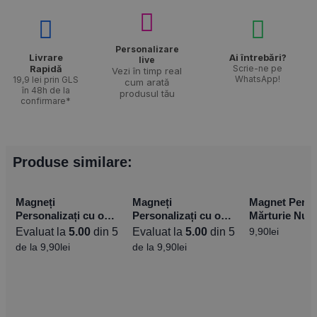
Personalizare
Livrare
Ai întrebări?
live
Rapidă​
Scrie-ne pe
Vezi în timp real
WhatsApp!
19,9 lei prin GLS
cum arată
în 48h de la
produsul tău
confirmare*
Produse similare:
Magneți
Magneți
Magnet Perso
Personalizați cu o
Personalizați cu o
Mărturie Nunt
poză – 15×10 cm –
Poză – 10x15cm –
Flowers – 10
Evaluat la
5.00
din 5
Evaluat la
5.00
din 5
9,90
lei
Vertical
Orizontal
de la
9,90
lei
de la
9,90
lei