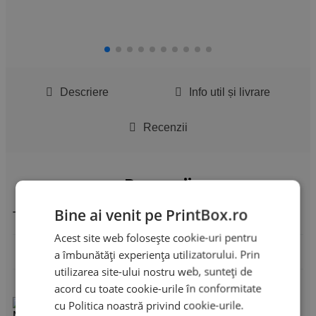
Descriere
Info util și livrare
Recenzii
Recenzii
Bine ai venit pe PrintBox.ro
There are no reviews yet
Acest site web folosește cookie-uri pentru
Adaugă o recenzie
a îmbunătăți experiența utilizatorului. Prin
utilizarea site-ului nostru web, sunteți de
acord cu toate cookie-urile în conformitate
Set 10 Mărturii
cu Politica noastră privind cookie-urile.