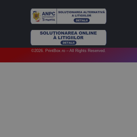
©2026. PrintBox.ro – All Rights Reserved.