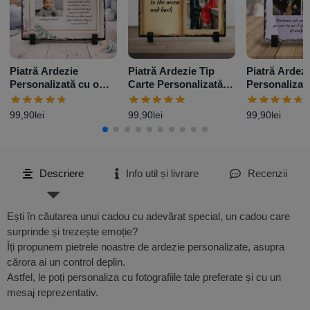
Piatră Ardezie
Piatră Ardezie Tip
Piatră Ardezi
Personalizată cu o
Carte Personalizată
Personalizat
poză și mesaj –
cu o poză și mesaj
poze și mesa
Elegance
99,90
lei
99,90
lei
99,90
lei
Descriere
Info util și livrare
Recenzii
Ești în căutarea unui cadou cu adevărat special, un cadou care
surprinde și trezește emoție?
Îți propunem pietrele noastre de ardezie personalizate, asupra
cărora ai un control deplin.
Astfel, le poți personaliza cu fotografiile tale preferate și cu un
mesaj reprezentativ.