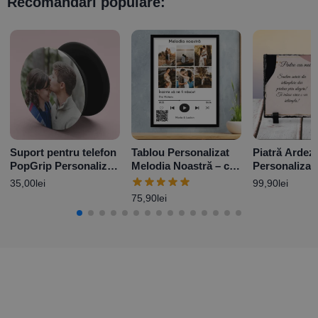
Recomandări populare:
Suport pentru telefon
Tablou Personalizat
Piatră Ardez
PopGrip Personalizat
Melodia Noastră – cu
Personalizat
cu poză
6 poze și nume
poză și mesa
35,00
lei
99,90
lei
Soră
75,90
lei