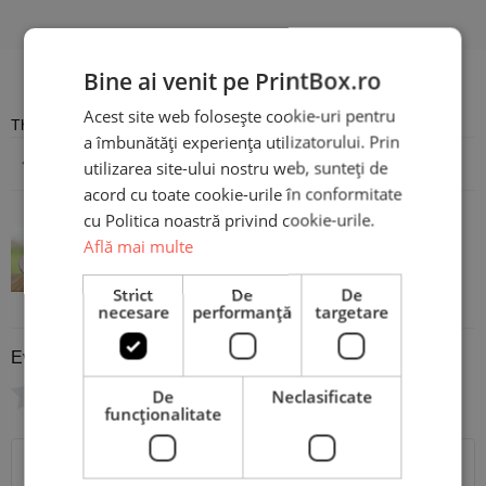
Recenzii
Bine ai venit pe PrintBox.ro
Acest site web folosește cookie-uri pentru
There are no reviews yet
a îmbunătăți experiența utilizatorului. Prin
Adaugă o recenzie
utilizarea site-ului nostru web, sunteți de
acord cu toate cookie-urile în conformitate
cu Politica noastră privind cookie-urile.
Piatră Ardezie Inimă Personalizată
Află mai multe
cu mesaj - 8 Martie
Strict
De
De
necesare
performanță
targetare
Evaluare
*
0/5
De
Neclasificate
funcţionalitate
Scrie recenzia ta