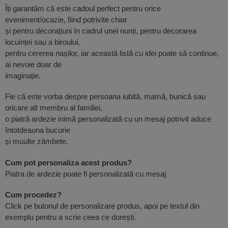
Îți garantăm că este cadoul perfect pentru orice
eveniment/ocazie, fiind potrivite chiar
și pentru decorațiuni în cadrul unei nunți, pentru decorarea
locuinței sau a biroului,
pentru cererea nașilor, iar această listă cu idei poate să continue,
ai nevoie doar de
imaginație.
Fie că este vorba despre persoana iubită, mamă, bunică sau
oricare alt membru al familiei,
o piatră ardezie inimă personalizată cu un mesaj potrivit aduce
întotdeauna bucurie
și muulte zâmbete.
Cum pot personaliza acest produs?
Piatra de ardezie poate fi personalizată cu mesaj
Cum procedez?
Click pe butonul de personalizare produs, apoi pe textul din
exemplu pentru a scrie ceea ce dorești.