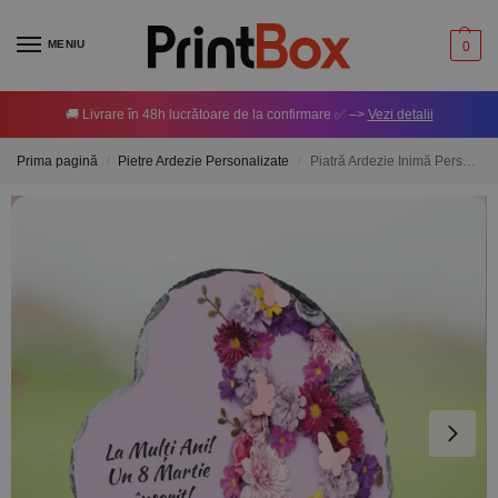
MENIU
0
🚚 Livrare în 48h lucrătoare de la confirmare ✅ –>
Vezi detalii
Prima pagină
Pietre Ardezie Personalizate
Piatră Ardezie Inimă Personalizată cu mesaj – 8 Martie
/
/