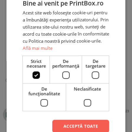
Bine ai venit pe PrintBox.ro
Pe baza a 2 recenzii
Acest site web folosește cookie-uri pentru
Adaugă o recenzie
a îmbunătăți experiența utilizatorului. Prin
utilizarea site-ului nostru web, sunteți de
acord cu toate cookie-urile în conformitate
5 stele
100%
cu Politica noastră privind cookie-urile.
4 stele
0%
Află mai multe
3 stele
0%
2 stele
0%
Strict
De
De
necesare
performanță
targetare
1 stea
0%
De
Neclasificate
funcţionalitate
1-2 din 2 recenzii
Delia Simion
23 februarie 2023
Cumpărător PrintBox
ACCEPTĂ TOATE