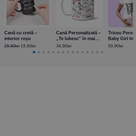
Cană cu cretă –
Cană Personalizată –
Tricou Person
interior roșu
„Te Iubesc” în mai
Baby Girl Ins
multe limbi
29,90
lei
19,90
lei
34,90
lei
59,90
lei