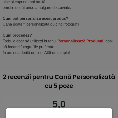
sine și cuprind mai multă
emoție decât orice amalgam de cuvinte.
Cum pot personaliza acest produs?
Cana poate fi personalizată cu cinci fotografii
Cum procedez?
Trebuie doar să utilizezi butonul
Personalizează Produsul
, apoi
să încarci fotografiile preferate
în ordinea dorită de tine. Atât de simplu!
2 recenzii pentru
Cană Personalizată
cu 5 poze
5,0