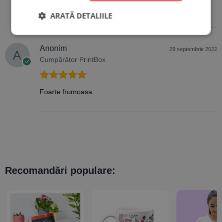
Evaluat la
5
Frumoasa
din 5
ARATĂ DETALIILE
Anonim
29 septembrie 2022
Cumpărător PrintBox
Evaluat la
5
Foarte frumoasa
din 5
Recomandări populare: