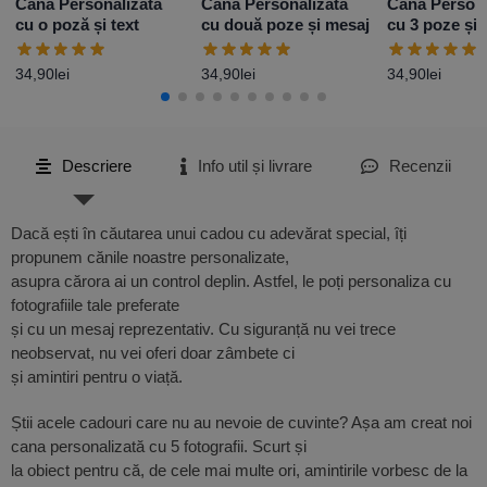
Cană Personalizată
Cană Personalizată
Cană Persona
cu o poză și text
cu două poze și mesaj
cu 3 poze și 
Model 2
34,90
lei
34,90
lei
34,90
lei
Descriere
Info util și livrare
Recenzii
Dacă ești în căutarea unui cadou cu adevărat special, îți
propunem cănile noastre personalizate,
asupra cărora ai un control deplin. Astfel, le poți personaliza cu
fotografiile tale preferate
și cu un mesaj reprezentativ. Cu siguranță nu vei trece
neobservat, nu vei oferi doar zâmbete ci
și amintiri pentru o viață.
Știi acele cadouri care nu au nevoie de cuvinte? Așa am creat noi
cana personalizată cu 5 fotografii. Scurt și
la obiect pentru că, de cele mai multe ori, amintirile vorbesc de la