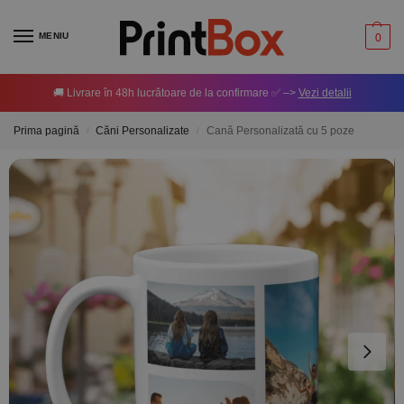
MENIU
0
🚚 Livrare în 48h lucrătoare de la confirmare ✅ –>
Vezi detalii
Prima pagină
Căni Personalizate
Cană Personalizată cu 5 poze
/
/