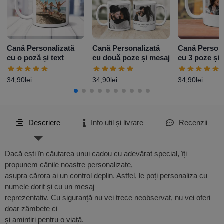
Cană Personalizată
Cană Personalizată
Cană Persona
cu o poză și text
cu două poze și mesaj
cu 3 poze și 
Model 2
34,90
lei
34,90
lei
34,90
lei
Descriere
Info util și livrare
Recenzii
Dacă ești în căutarea unui cadou cu adevărat special, îți
propunem cănile noastre personalizate,
asupra cărora ai un control deplin. Astfel, le poți personaliza cu
numele dorit și cu un mesaj
reprezentativ. Cu siguranță nu vei trece neobservat, nu vei oferi
doar zâmbete ci
și amintiri pentru o viață.