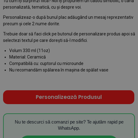
Tu cum îți surprinzi fiica? Noi îți propunem un cadou simbolic, o cană
personalizată, tematică, cu și despre voi.
Personalizeaz-o după bunul plac adăugând un mesaj reprezentativ
precum și cele 2 nume dorite.
Trebuie doar să faci click pe butonul de personalizare produs apoi să
selectezi textul pe care dorești să-l modifici.
Volum 330 ml (11oz)
Material: Ceramică
Compatibilă cu: cuptorul cu microunde
Nu recomandăm spălarea în mașina de spălat vase
Personalizează Produsul
Nu te descurci să comanzi pe site? Te ajutăm rapid pe
WhatsApp.