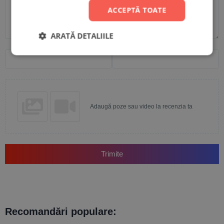
ACCEPTĂ TOATE
ARATĂ DETALIILE
Nume
Email
Adaugă poze sau video la recenzia ta
Trimite
Recomandări populare: