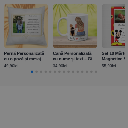
Pernă Personalizată
Cană Personalizată
Set 10 Mărtur
cu o poză și mesaj
cu nume și text – Girl
Magnetice B
pentru Nași
and Dog M1
Personalizat
49,90
lei
34,90
lei
55,90
lei