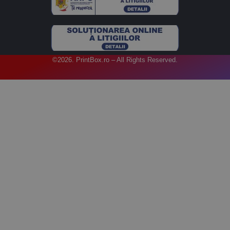
©2026. PrintBox.ro – All Rights Reserved.