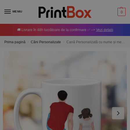
MENIU
0
🚚 Livrare în 48h lucrătoare de la confirmare ✅ –>
Vezi detalii
Prima pagină
Căni Personalizate
Cană Personalizată cu nume și mesaj – Tată Fiică
/
/