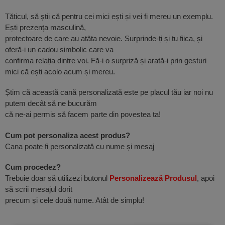
Tăticul, să știi că pentru cei mici ești și vei fi mereu un exemplu.
Ești prezența masculină,
protectoare de care au atâta nevoie. Surprinde-ți și tu fiica, și
oferă-i un cadou simbolic care va
confirma relația dintre voi. Fă-i o surpriză și arată-i prin gesturi
mici că ești acolo acum și mereu.
Știm că această cană personalizată este pe placul tău iar noi nu
putem decât să ne bucurăm
că ne-ai permis să facem parte din povestea ta!
Cum pot personaliza acest produs?
Cana poate fi personalizată cu nume și mesaj
Cum procedez?
Trebuie doar să utilizezi butonul
Personalizează Produsul
, apoi
să scrii mesajul dorit
precum și cele două nume. Atât de simplu!