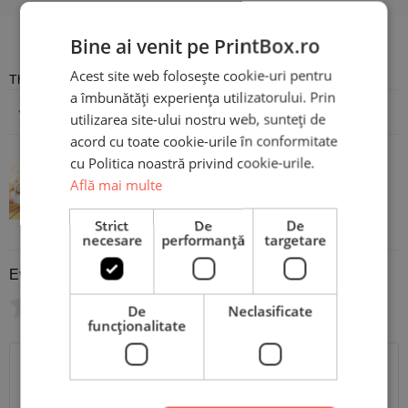
Recenzii
Bine ai venit pe PrintBox.ro
Acest site web folosește cookie-uri pentru
There are no reviews yet
a îmbunătăți experiența utilizatorului. Prin
Adaugă o recenzie
utilizarea site-ului nostru web, sunteți de
acord cu toate cookie-urile în conformitate
cu Politica noastră privind cookie-urile.
Cană Personalizată cu nume și
Află mai multe
mesaj - Tată Fiică
Strict
De
De
necesare
performanță
targetare
Evaluare
*
0/5
De
Neclasificate
funcţionalitate
Scrie recenzia ta