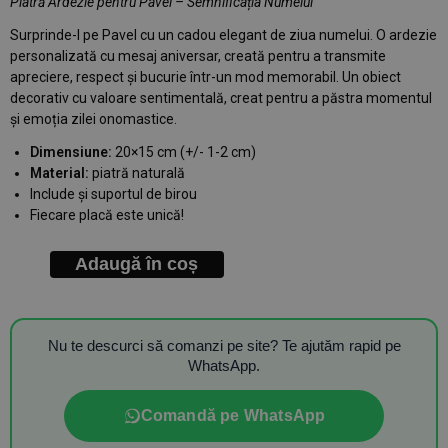
Piatră Ardezie pentru Pavel – Semnificația Numelui
Surprinde-l pe Pavel cu un cadou elegant de ziua numelui. O ardezie
personalizată cu mesaj aniversar, creată pentru a transmite
apreciere, respect și bucurie într-un mod memorabil. Un obiect
decorativ cu valoare sentimentală, creat pentru a păstra momentul
și emoția zilei onomastice.
Dimensiune:
20×15 cm (+/- 1-2 cm)
Material:
piatră naturală
Include și suportul de birou
Fiecare placă este unică!
Adaugă în coș
Nu te descurci să comanzi pe site? Te ajutăm rapid pe
WhatsApp.
Comandă pe WhatsApp