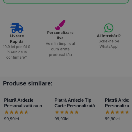
Personalizare
Livrare
Ai întrebări?
live
Rapidă​
Scrie-ne pe
Vezi în timp real
WhatsApp!
19,9 lei prin GLS
cum arată
în 48h de la
produsul tău
confirmare*
Produse similare:
Piatră Ardezie
Piatră Ardezie Tip
Piatră Ardezi
Personalizată cu o
Carte Personalizată
Personalizat
poză și mesaj –
cu o poză și mesaj
poze și mesa
Elegance
99,90
lei
99,90
lei
99,90
lei