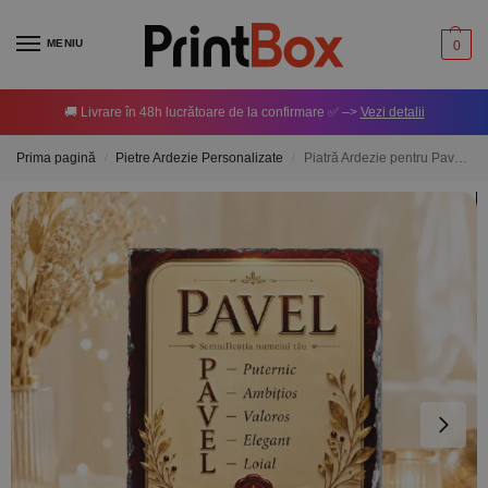
MENIU
0
🚚 Livrare în 48h lucrătoare de la confirmare ✅ –>
Vezi detalii
Prima pagină
Pietre Ardezie Personalizate
Piatră Ardezie pentru Pavel – Semnificația Numelui
/
/