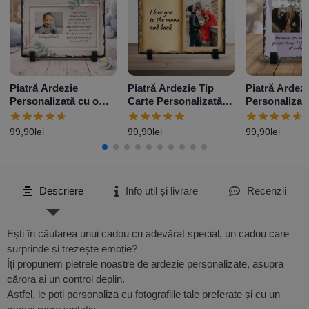
Piatră Ardezie
Piatră Ardezie Tip
Piatră Ardezi
Personalizată cu o
Carte Personalizată
Personalizat
poză și mesaj –
cu o poză și mesaj
poze și mesa
Elegance
99,90
lei
99,90
lei
99,90
lei
Descriere
Info util și livrare
Recenzii
Ești în căutarea unui cadou cu adevărat special, un cadou care
surprinde și trezește emoție?
Îți propunem pietrele noastre de ardezie personalizate, asupra
cărora ai un control deplin.
Astfel, le poți personaliza cu fotografiile tale preferate și cu un