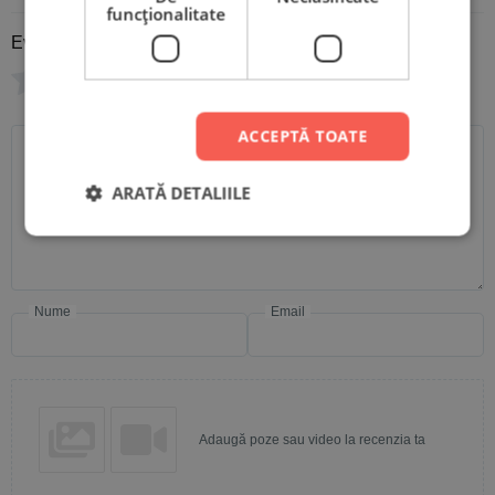
funcţionalitate
Evaluare
*
0/5
Scrie recenzia ta
ACCEPTĂ TOATE
ARATĂ DETALIILE
Nume
Email
Adaugă poze sau video la recenzia ta