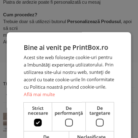
Piatra de ardezie poate fi personalizată cu mesaj
Cum procedez?
Trebuie doar să utilizezi butonul
Personalizează Produsul
, apoi
să scrii
mesajul dorit în locul celui din exemplu.
Atât de simplu!
Bine ai venit pe PrintBox.ro
Acest site web folosește cookie-uri pentru
a îmbunătăți experiența utilizatorului. Prin
Recenzii
utilizarea site-ului nostru web, sunteți de
acord cu toate cookie-urile în conformitate
There are no reviews yet
cu Politica noastră privind cookie-urile.
Află mai multe
Adaugă o recenzie
Strict
De
De
necesare
performanță
targetare
Piatră Ardezie Personalizată cu
mesaj - Cerere Nași de Botez
De
Neclasificate