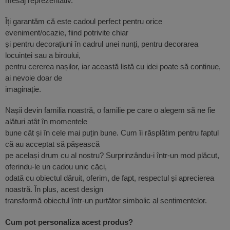
mesaj reprezentativ.
Îți garantăm că este cadoul perfect pentru orice
eveniment/ocazie, fiind potrivite chiar
și pentru decorațiuni în cadrul unei nunți, pentru decorarea
locuinței sau a biroului,
pentru cererea nașilor, iar această listă cu idei poate să continue,
ai nevoie doar de
imaginație.
Nașii devin familia noastră, o familie pe care o alegem să ne fie
alături atât în momentele
bune cât și în cele mai puțin bune. Cum îi răsplătim pentru faptul
că au acceptat să pășească
pe același drum cu al nostru? Surprinzându-i într-un mod plăcut,
oferindu-le un cadou unic căci,
odată cu obiectul dăruit, oferim, de fapt, respectul și aprecierea
noastră. În plus, acest design
transformă obiectul într-un purtător simbolic al sentimentelor.
Cum pot personaliza acest produs?