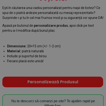
Ești în căutarea unui cadou personalizat pentru nașii de botez? Ce
spui de o piatră ardezie personalizată cu mesaj reprezentativ?
Surprinde-i și tu în cel mai frumos mod și cu siguranță vor spune DA!
Apasă pe butonul de
personalizare produs
, apoi click pe text
pentru a-l modifica după bunul plac.
Dimensiune:
20×15 cm (+/- 1-2 cm)
Material:
piatră naturală
Include și suportul de birou
Fiecare placă este unică!
Personalizează Produsul
Nu te descurci să comanzi pe site? Te ajutăm rapid pe
WhatsApp.