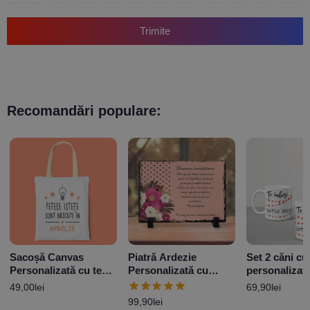
Trimite
Recomandări populare:
Sacoșă Canvas
Piatră Ardezie
Set 2 căni cu
Personalizată cu text
Personalizată cu
personalizat
– Fetele Istețe
mesaj pentru doamna
– Te iubesc
49,00
lei
69,90
lei
învățătoare
99,90
lei