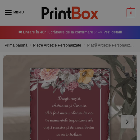
MENIU
0
🚚 Livrare în 48h lucrătoare de la confirmare ✅ –>
Vezi detalii
Prima pagină
Pietre Ardezie Personalizate
Piatră Ardezie Personalizată cu mesaj – Cerere Nași de Botez
/
/