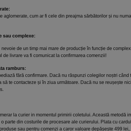
rate:
te aglomerate, cum ar fi cele din preajma sărbătorilor și nu numai
e sau complexe:
nevoie de un timp mai mare de producție în funcție de complexi
 de livrare va fi comunicat la confirmarea comenzii!
ata ramburs:
ediază fără confirmare. Dacă nu răspunzi colegilor noștri când t
a să te contacteze și în ziua următoare. Dacă nu se reușește nic
s.
merar la curier in momentul primirii coletului. Această metodă i
 o parte din costurile de procesare ale curierului. Plata cu card
produse sau pentru comenzi a caror valoare depășește 499 lei, 