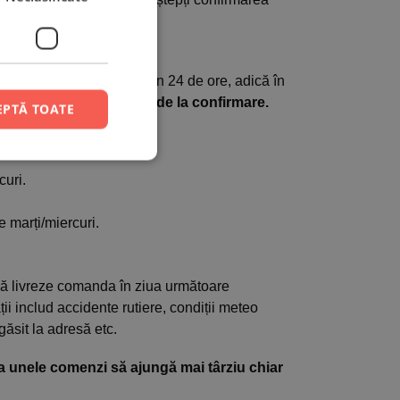
0%
dintre comenzi ajung în 24 de ore, adică în
 în 48 de ore lucrătoare de la confirmare.
EPTĂ TOATE
curi.
e marți/miercuri.
 să livreze comanda în ziua următoare
ții includ accidente rutiere, condiții meteo
găsit la adresă etc.
 ca unele comenzi să ajungă mai târziu chiar