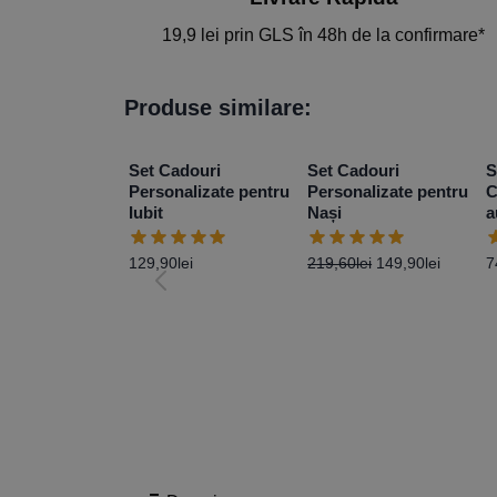
19,9 lei prin GLS în 48h de la confirmare*
Produse similare:
Set Cadouri
Set Cadouri
S
Personalizate pentru
Personalizate pentru
C
Iubit
Nași
a
129,90
lei
219,60
lei
149,90
lei
7