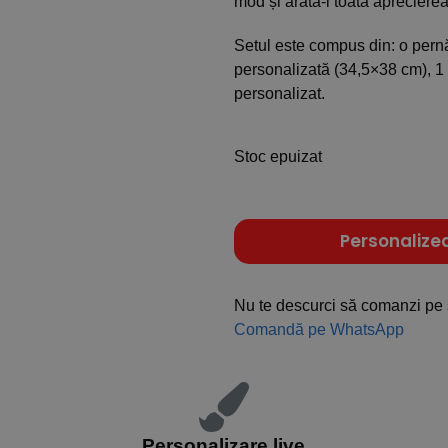
mod și arată-i toată aprecierea
Setul este compus din: o pern
personalizată (34,5×38 cm), 1 
personalizat.
Stoc epuizat
Personalize
Nu te descurci să comanzi pe 
Comandă pe WhatsApp
Personalizare live