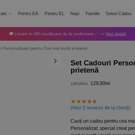
zate
Pentru EA
Pentru EL
Nași
Familie
Seturi Cadou
🚚 Livrare în 48h lucrătoare de la confirmare ✅ –>
Vezi detalii
i Personalizate pentru Cea mai bună prietenă
Set Cadouri Perso
prietenă
129,90
lei
138,80
lei
(Vezi
2
recenzii de la clienți)
Cauți un cadou pentru cea ma
Personalizat
, special creat pe