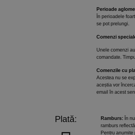
Perioade aglome
În perioadele foar
se pot prelungi.
Comenzi special
Unele comenzi au 
comandate. Timpul
Comenzile cu pl
Acestea nu se exp
aceștia vor încerc
email în acest sen
Plată:
Ramburs:
În nu
ramburs reflectă
Pentru anumite 