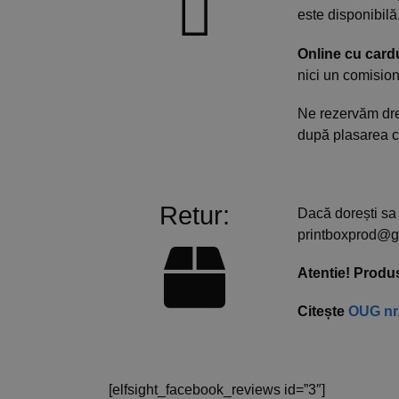
este disponibilă
Online cu cardu
nici un comision
Ne rezervăm drep
după plasarea co
Retur:
Dacă dorești sa 
printboxprod@g
Atentie! Produs
Citește
OUG nr.
[elfsight_facebook_reviews id=”3″]