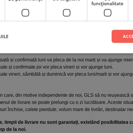
funcţionalitate
unt expediate în ziua lucrătoare următoare confirmării.
Peste 9
mătoare expediției.
Astfel, majoritatea comenzilor sunt livrate
IILE
ACC
tă și confirmată luni va pleca de la noi marți și va ajunge mier
te și confirmate joi vor pleca vineri și vor ajunge luni.
te vineri, sâmbătă și duminică vor pleca luni/marti și vor ajung
ii în care, din motive independente de noi, GLS să nu reușească
menul de livrare se poate prelungi cu o zi lucrătoare. Aceste situa
uri închise, colete pierdute, volum mare de livrări, destinatar ne
, timpii de livrare nu sunt garantați, existând posibilitatea
mp de la noi.