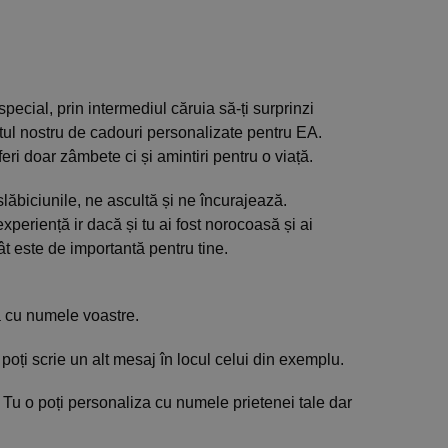
ecial, prin intermediul căruia să-ți surprinzi
tul nostru de cadouri personalizate pentru EA.
eri doar zâmbete ci și amintiri pentru o viață.
lăbiciunile, ne ascultă și ne încurajează.
periență ir dacă și tu ai fost norocoasă și ai
cât este de importantă pentru tine.
a cu numele voastre.
oți scrie un alt mesaj în locul celui din exemplu.
Tu o poți personaliza cu numele prietenei tale dar