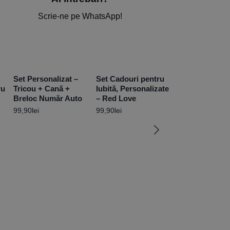
Scrie-ne pe WhatsApp!
Set Personalizat –
Set Cadouri pentru
ru
Tricou + Cană +
Iubită, Personalizate
Breloc Număr Auto
– Red Love
99,90
lei
99,90
lei
Set Cadouri p
Absolvire –
Personalizate
129,90
lei