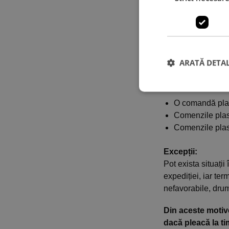
telefonică.
Livrare:
Toate comenzile s
ziua lucrătoare ur
ARATĂ DETAL
Exemple:
O comandă plasa
Comenzile plasa
Comenzile plasa
Excepții:
Pot exista situaț
expediției, iar ter
nefavorabile, drum
Din aceste motive
dacă pleacă la ti