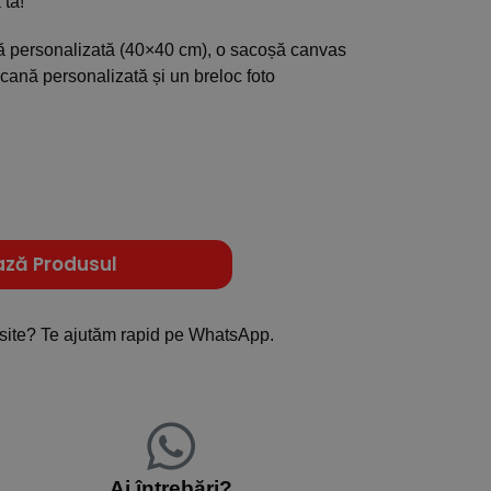
 ta!
ă personalizată (40×40 cm), o sacoșă canvas
cană personalizată și un breloc foto
ază Produsul
site? Te ajutăm rapid pe WhatsApp.
Ai întrebări?