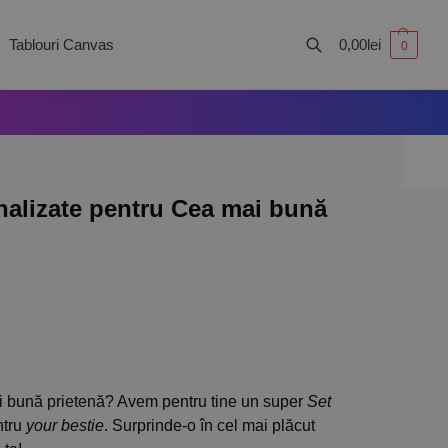
Tablouri Canvas
0,00
lei
0
Caută
nalizate pentru Cea mai bună
i bună prietenă? Avem pentru tine un super
Set
ntru
your bestie
. Surprinde-o în cel mai plăcut