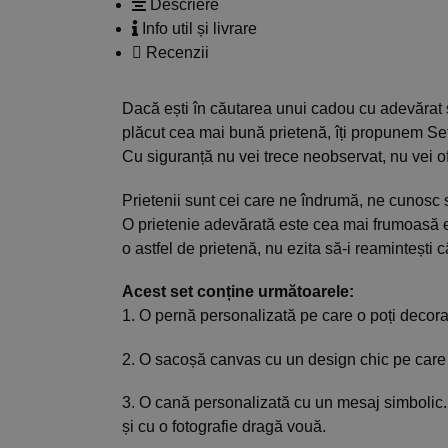
Descriere
Info util și livrare
Recenzii
Dacă ești în căutarea unui cadou cu adevărat sp
plăcut cea mai bună prietenă, îți propunem Se
Cu siguranță nu vei trece neobservat, nu vei of
Prietenii sunt cei care ne îndrumă, ne cunosc s
O prietenie adevărată este cea mai frumoasă ex
o astfel de prietenă, nu ezita să-i reamintești 
Acest set conține următoarele:
1. O pernă personalizată pe care o poți decor
2. O sacoșă canvas cu un design chic pe care p
3. O cană personalizată cu un mesaj simbolic. 
și cu o fotografie dragă vouă.