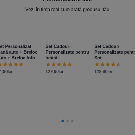
Vezi în timp real cum arată produsul tău
et Personalizat
Set Cadouri
Set Cadouri
ană auto + Breloc
Personalizate pentru
Personalizate pent
uto + Breloc foto
Iubită
Soț
4,90
lei
129,90
lei
129,90
lei