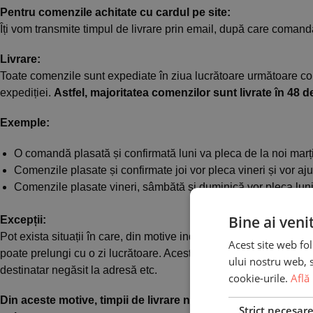
Pentru comenzile achitate cu cardul pe site:
Îți vom transmite timpul de livrare prin email, după care comanda
Livrare:
Toate comenzile sunt expediate în ziua lucrătoare următoare con
expediției.
Astfel, majoritatea comenzilor sunt livrate în 48 d
Exemple:
O comandă plasată și confirmată luni va pleca de la noi marți
Comenzile plasate și confirmate joi vor pleca vineri și vor aju
Comenzile plasate vineri, sâmbătă și duminică vor pleca luni/
Bine ai veni
Excepții:
Pot exista situații în care, din motive independente de noi, GLS
Acest site web fol
poate prelungi cu o zi lucrătoare. Aceste situații includ accident
ului nostru web, s
destinatar negăsit la adresă etc.
cookie-urile.
Află
Din aceste motive, timpii de livrare nu sunt garantați, exist
Strict necesar