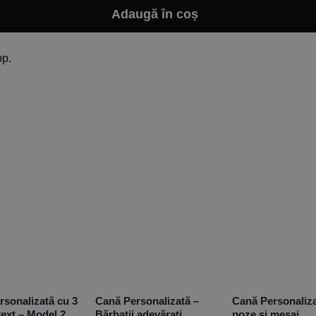
Adaugă în coș
pp.
rsonalizată cu 3
Cană Personalizată –
Cană Personaliza
text – Model 2
Bărbații adevărați
poze și mesaj