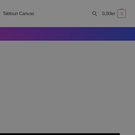
Tablouri Canvas
0,00
lei
0
Caută