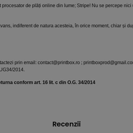
t procesator de plăți online din lume; Stripe! Nu se percepe nici
avans, indiferent de natura acesteia, în orice moment, chiar și 
ntactezi prin email: contact@printbox.ro ; printboxprod@gmail.
 OUG34/2014.
turna conform art. 16 lit. c din O.G. 34/2014
Recenzii