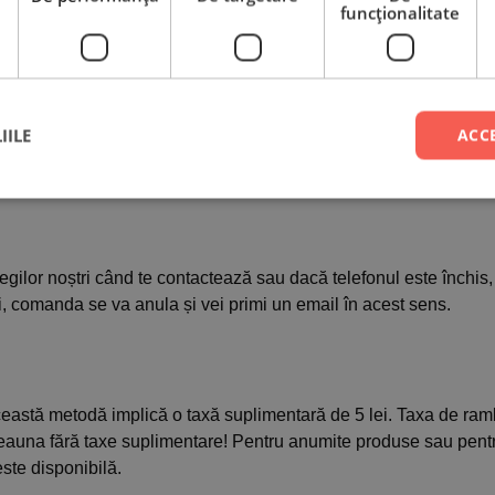
funcţionalitate
torilor și nu numai, timpii de confirmare și livrare a comenzilor 
IILE
ACC
uncție de complexitatea personalizării sau cantitatea de produ
ilor noștri când te contactează sau dacă telefonul este închis, 
i, comanda se va anula și vei primi un email în acest sens.
Această metodă implică o taxă suplimentară de 5 lei. Taxa de ramb
otdeauna fără taxe suplimentare! Pentru anumite produse sau pen
ste disponibilă.