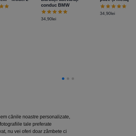
conduc BMW
34,90
lei
34,90
lei
nem cănile noastre personalizate,
otografiile tale preferate
at, nu vei oferi doar zâmbete ci