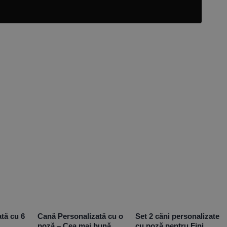
tă cu 6
Cană Personalizată cu o
Set 2 căni personalizate
poză – Cea mai bună
cu poză pentru Fini