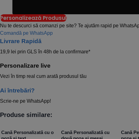
Personalizează Produsul
Nu te descurci să comanzi pe site? Te ajutăm rapid pe WhatsA
Comandă pe WhatsApp
Livrare Rapidă​
19,9 lei prin GLS în 48h de la confirmare*
Personalizare live
Vezi în timp real cum arată produsul tău
Ai întrebări?
Scrie-ne pe WhatsApp!
Produse similare:
Cană Personalizată cu o
Cană Personalizată cu
Cană Pe
poză și text
două poze și mesaj
poze și 