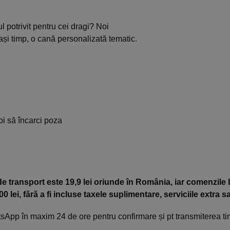
l potrivit pentru cei dragi? Noi
ași timp, o cană personalizată tematic.
oi să încarci poza
e transport este 19,9 lei oriunde în România, iar comenzile 
ei, fără a fi incluse taxele suplimentare, serviciile extra s
App în maxim 24 de ore pentru confirmare și pt transmiterea tim