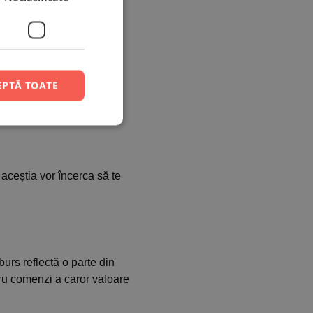
se pot prelungi.
EPTĂ TOATE
se comandate. Timpul de
aceștia vor încerca să te
urs reflectă o parte din
tru comenzi a caror valoare