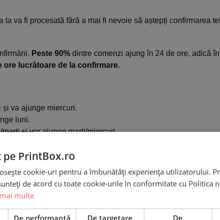
 ta va fi procesată fără a mai fi nevoie să aștepți confirmarea te
firmării.
Peste 90%
dintre comenzi ajung în 24 de ore, adică în
e ore lucrătoare de la confirmare.
 și va ajunge miercuri.
nge luni.
marti și vor ajunge marți/miercuri.
t pe PrintBox.ro
 să nu reușească să livreze comanda în ziua următoare expediției
osește cookie-uri pentru a îmbunătăți experiența utilizatorului. Pri
e rutiere, condiții meteo nefavorabile, drumuri închise, colete pie
unteți de acord cu toate cookie-urile în conformitate cu Politica 
 mai multe
ând posibilitatea ca unele comenzi să ajungă mai târziu chiar
e
De performanță
De targetare
De