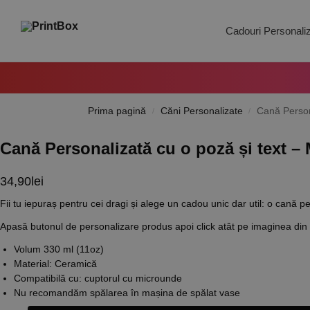
Search
Cadouri Personali
Prima pagină
Căni Personalizate
Cană Person
/
/
Cană Personalizată cu o poză și text –
34,90
lei
Fii tu iepuraș pentru cei dragi și alege un cadou unic dar util: o cană 
Apasă butonul de personalizare produs apoi click atât pe imaginea din e
Volum 330 ml (11oz)
Material: Ceramică
Compatibilă cu: cuptorul cu microunde
Nu recomandăm spălarea în mașina de spălat vase