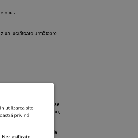
lefonică.
 ziua lucrătoare următoare
, iar termenul de livrare se
n utilizarea site-
rdute, volum mare de livrări,
noastră privind
 dacă pleacă la timp de la
Neclasificate