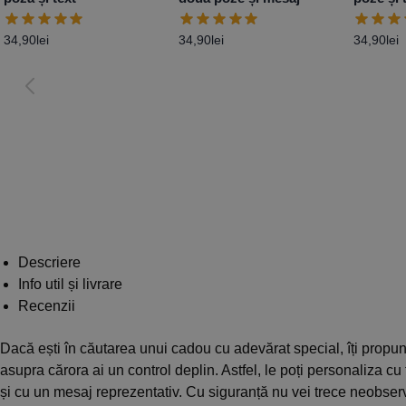
34,90
lei
34,90
lei
34,90
lei
Descriere
Info util și livrare
Recenzii
Dacă ești în căutarea unui cadou cu adevărat special, îți propu
asupra cărora ai un control deplin. Astfel, le poți personaliza cu f
și cu un mesaj reprezentativ. Cu siguranță nu vei trece neobserv