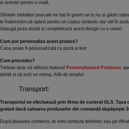
și amintiri pentru o viață.
Sfintele sărbători pascale ne bat în geam iar tu nu ai găsit cadou
te îndemnăm să optezi pentru un cadou simbolic dar util în acel
Adaugă poza dorită și completează acest design cu o urare!
Cum pot personaliza acest produs?
Cana poate fi personalizată cu poză și text
Cum procedez?
Trebuie doar să utilizezi butonul
Personalizează Produsul
, ap
dorită și să scrii un mesaj. Atât de simplu!
Transport:
Transportul se efectuează prin firma de curierat GLS. Taxa d
gratuit dacă valoarea produselor din comandă depășește 300 l
După plasarea comenzii, te vom contacta telefonic sau pe Whats