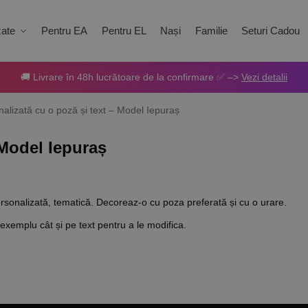
zate
Pentru EA
Pentru EL
Nași
Familie
Seturi Cadou
🚚 Livrare în 48h lucrătoare de la confirmare ✅ –>
Vezi detalii
alizată cu o poză și text – Model Iepuraș
 Model Iepuraș
personalizată, tematică. Decoreaz-o cu poza preferată și cu o urare.
xemplu cât și pe text pentru a le modifica.