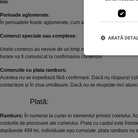
noi.
Perioade aglomerate:
În perioadele foarte aglomerate, cum ar fi cele din preajma sărbă
Comenzi speciale sau complexe:
ARATĂ DETAL
Unele comenzi au nevoie de un timp mai mare de producție în f
livrare va fi comunicat la confirmarea comenzii!
Comenzile cu plata ramburs:
Acestea nu se expediază fără confirmare. Dacă nu răspunzi coleg
contacteze și în ziua următoare. Dacă nu se reușește nici atunc
Plată:
Ramburs:
În numerar la curier in momentul primirii coletului. 
costurile de procesare ale curierului. Plata cu cardul este înt
depășește 499 lei, individuale sau cumulate, plata ramburs nu e