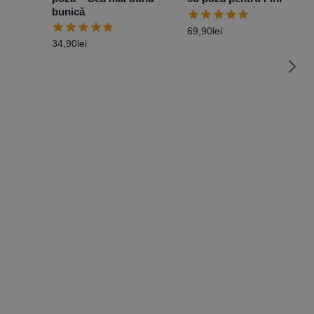
bunică
69,90
lei
34,90
lei