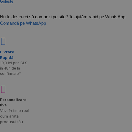
Golește
Nu te descurci să comanzi pe site? Te ajutăm rapid pe WhatsApp.
Comandă pe WhatsApp
Livrare
Rapidă​
19,9 lei prin GLS
în 48h de la
confirmare*
Personalizare
live
Vezi în timp real
cum arată
produsul tău