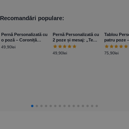
Recomandări populare:
Pernă Personalizată cu
Pernă Personalizată cu
Tablou Pers
o poză – Coroniță
2 poze și mesaj: „Te
patru poze 
Trandafiri
Iubesc”
Anniversary
49,90
lei
49,90
lei
75,90
lei