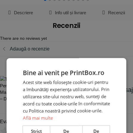
Descriere
Info util și livrare
Recenzii
Recenzii
There are no reviews yet
Adaugă o recenzie
Tablou Canvas
Bine ai venit pe PrintBox.ro
Personalizat pentru
Acest site web folosește cookie-uri pentru
Mama, cu 1 poză și mesaj
a îmbunătăți experiența utilizatorului. Prin
utilizarea site-ului nostru web, sunteți de
– Diferite Dimensiuni
acord cu toate cookie-urile în conformitate
cu Politica noastră privind cookie-urile.
Află mai multe
Evaluare
*
Strict
De
De
0/5