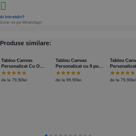
Ai întrebări?
Scrie-ne pe WhatsApp!
Produse similare:
Tablou Canvas
Tablou Canvas
Tablou Can
Personalizat Cu O
Personalizat cu 9 poze
Personaliza
Poză Portret – Diferite
și mesaj
Poză Lands
Dimensiuni
Diferite Dim
de la
79,90
lei
de la
99,90
lei
de la
79,90
lei