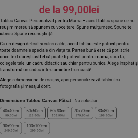
de la
99,00
lei
Tablou Canvas Personalizat pentru Mama – acest tablou spune ce nu
reușim mereu să spunem cu voce tare. Spune mulțumesc. Spune te
iubesc. Spune recunoștință.
Cu un design delicat și culori calde, acest tablou este potrivit pentru
toate doamnele speciale din viața ta. Partea bună este că poți scrie
orice text dorești astfel că poate fi potrivit pentru mama, sora ta,
colegele tale, un cadru didactic sau chiar pentru bunica. Alege inspirat ș
transformă un cadou într-o amintire frumoasă!
Alege o dimensiune de mai jos, apoi personalizează tabloul cu
fotografia și mesajul dorit.
Dimensiune Tablou Canvas Pătrat
:
No selection
40x40cm
50x50cm
60x60cm
70x70cm
80x80cm
99.00lei
119.90lei
159.90lei
179.90lei
199.90lei
90x90cm
100x100cm
249.90lei
299.90lei