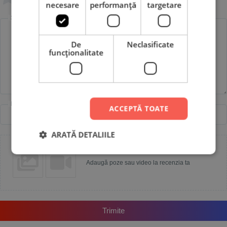
necesare
performanță
targetare
Scrie recenzia ta
De
Neclasificate
funcţionalitate
Nume
Email
ACCEPTĂ TOATE
ARATĂ DETALIILE
Adaugă poze sau video la recenzia ta
Trimite