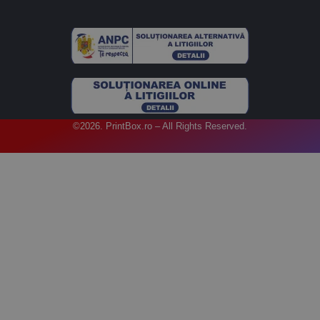
©2026. PrintBox.ro – All Rights Reserved.