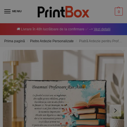
MENIU
0
🚚 Livrare în 48h lucrătoare de la confirmare ✅ –>
Vezi detalii
Prima pagină
Pietre Ardezie Personalizate
Piatră Ardezie pentru Profesoară – Personalizată cu mesaj
/
/