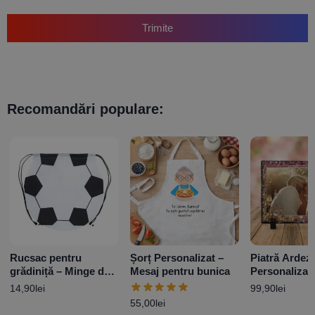
Trimite
Recomandări populare:
Rucsac pentru
Șorț Personalizat –
Piatră Ardez
grădiniță – Minge de
Mesaj pentru bunica
Personalizat
fotbal
poză – Glitte
14,90
lei
99,90
lei
55,00
lei