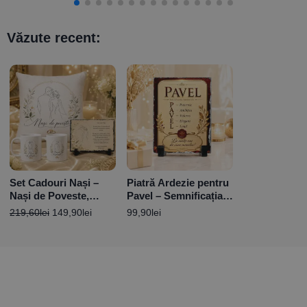
Văzute recent:
Set Cadouri Nași –
Piatră Ardezie pentru
Nași de Poveste,
Pavel – Semnificația
Personalizate
Numelui
219,60
lei
149,90
lei
99,90
lei