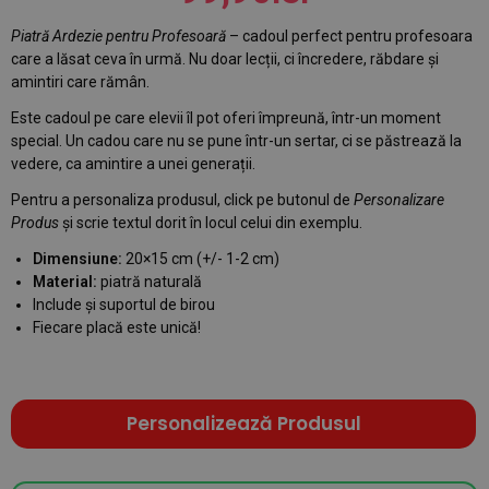
Piatră Ardezie pentru Profesoară
– cadoul perfect pentru profesoara
care a lăsat ceva în urmă. Nu doar lecții, ci încredere, răbdare și
amintiri care rămân.
Este cadoul pe care elevii îl pot oferi împreună, într-un moment
special. Un cadou care nu se pune într-un sertar, ci se păstrează la
vedere, ca amintire a unei generații.
Pentru a personaliza produsul, click pe butonul de
Personalizare
Produs
și scrie textul dorit în locul celui din exemplu.
Dimensiune:
20×15 cm (+/- 1-2 cm)
Material:
piatră naturală
Include și suportul de birou
Fiecare placă este unică!
Personalizează Produsul