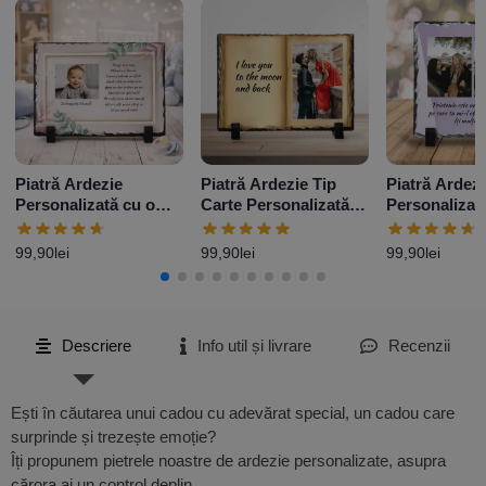
Piatră Ardezie
Piatră Ardezie Tip
Piatră Ardezi
Personalizată cu o
Carte Personalizată
Personalizat
poză și mesaj –
cu o poză și mesaj
poze și mesa
Elegance
99,90
lei
99,90
lei
99,90
lei
Descriere
Info util și livrare
Recenzii
Ești în căutarea unui cadou cu adevărat special, un cadou care
surprinde și trezește emoție?
Îți propunem pietrele noastre de ardezie personalizate, asupra
cărora ai un control deplin.