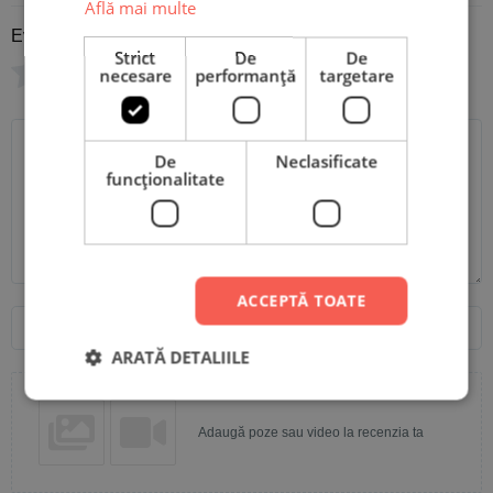
Află mai multe
Evaluare
*
Strict
De
De
0/5
necesare
performanță
targetare
Scrie recenzia ta
De
Neclasificate
funcţionalitate
ACCEPTĂ TOATE
Nume
Email
ARATĂ DETALIILE
Adaugă poze sau video la recenzia ta