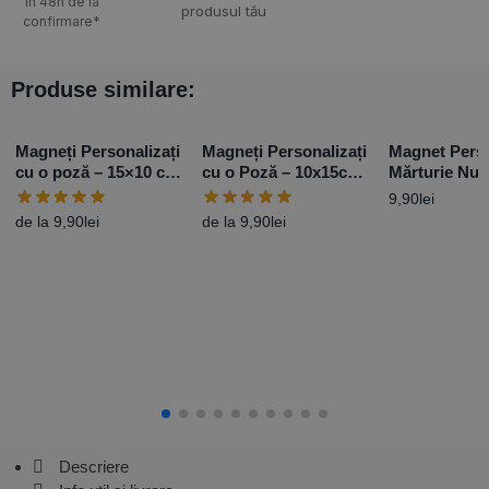
în 48h de la
produsul tău
confirmare*
Produse similare:
Magneți Personalizați
Magneți Personalizați
Magnet Perso
cu o poză – 15×10 cm
cu o Poză – 10x15cm
Mărturie Nun
– Vertical
– Orizontal
Flowers – 1
9,90
lei
de la
9,90
lei
de la
9,90
lei
Descriere