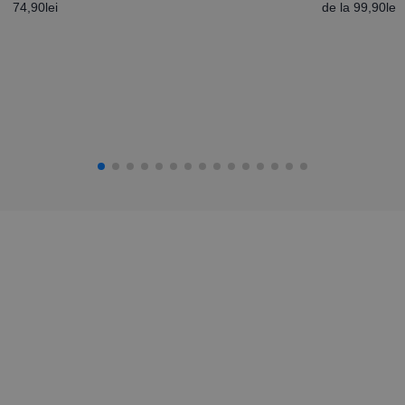
30x40cm
74,90
lei
de la
99,90
lei