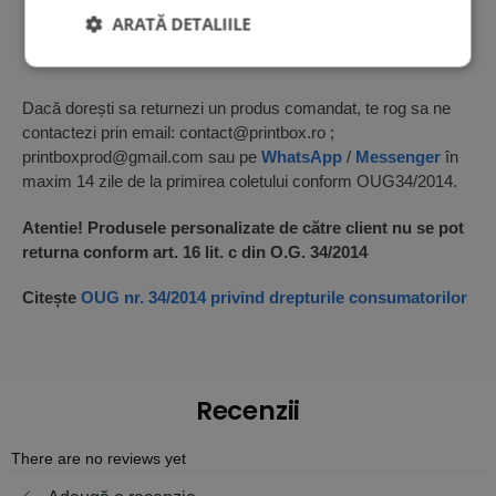
ARATĂ DETALIILE
Dacă dorești sa returnezi un produs comandat, te rog sa ne
contactezi prin email: contact@printbox.ro ;
printboxprod@gmail.com sau pe
WhatsApp
/
Messenger
în
maxim 14 zile de la primirea coletului conform OUG34/2014.
Atentie! Produsele personalizate de către client nu se pot
returna conform art. 16 lit. c din O.G. 34/2014
Citește
OUG nr. 34/2014 privind drepturile consumatorilor
Recenzii
There are no reviews yet