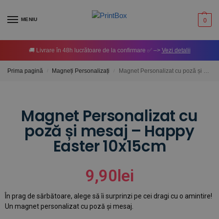
MENIU
0
🚚 Livrare în 48h lucrătoare de la confirmare ✅ –>
Vezi detalii
Prima pagină
Magneți Personalizați
Magnet Personalizat cu poză și mesaj – Happy Easter 10x15cm
/
/
Magnet Personalizat cu
poză și mesaj – Happy
Easter 10x15cm
9,90
lei
În prag de sărbătoare, alege să îi surprinzi pe cei dragi cu o amintire!
Un magnet personalizat cu poză și mesaj.