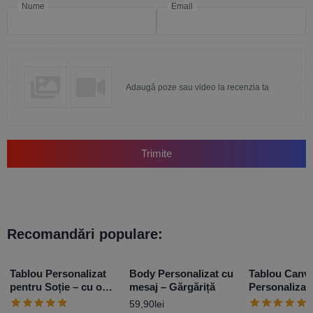
Nume
Email
Adaugă poze sau video la recenzia ta
Trimite
Recomandări populare:
Tablou Personalizat
Body Personalizat cu
Tablou Canv
pentru Soție – cu o
mesaj – Gărgăriță
Personalizat
poză și mesaj –
poze
59,90
lei