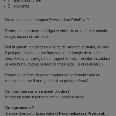
Info util și livrare
Recenzii
De ce să alegi un Magnet Personalizat PrintBox ?
Pentru că este un mod drăguț și simbolic de a oferi o amintire
dragă, bucurii și zâmbete.
Noi îți punem la dispoziție o serie de magneți calitativi, pe care
îi poți personaliza cu poză/poze/text, în funcție de modelul
ales. Festiv, am pregătit un magnet tematic, învăluit în căldură
și voie bună, cadoul perfect pentru Paște. Tu cui l-ai dărui?
Partea bună este că acest magnet se personalizează cu
mesajul pe care îl dorești dar și cu poza preferată.
Cum pot personaliza acest produs?
Magnetul poate fi personalizat cu poză și mesaj.
Cum procedez?
Trebuie doar să utilizezi butonul
Personalizează Produsul
,