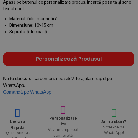
Apasă pe butonul de personalizare produs, încarcă poza ta și scrie
textul dorit.
Material: folie magnetică
Dimensiune: 10×15 cm
Suprafață: lucioasă
Personalizează Produsul
Nu te descurci să comanzi pe site? Te ajutăm rapid pe
WhatsApp.
Comandă pe WhatsApp
Personalizare
Livrare
Ai întrebări?
live
Rapidă​
Scrie-ne pe
Vezi în timp real
WhatsApp!
19,9 lei prin GLS
cum arată