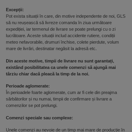
Excepții:
Pot exista situații în care, din motive independente de noi, GLS
să nu reușească să livreze comanda în ziua următoare
expediției, iar termenul de livrare se poate prelungi cu o zi
lucrătoare. Aceste situații includ accidente rutiere, condiții
meteo nefavorabile, drumuri închise, colete pierdute, volum
mare de livrări, destinatar negăsit la adresă etc.
Din aceste motive, timpii de livrare nu sunt garantați,
existând posibilitatea ca unele comenzi să ajungă mai
târziu chiar dacă pleacă la timp de la noi.
Perioade aglomerate:
În perioadele foarte aglomerate, cum ar fi cele din preajma
sărbătorilor și nu numai, timpii de confirmare și livrare a
comenzilor se pot prelungi.
Comenzi speciale sau complexe:
Unele comenzi au nevoie de un timp mai mare de producție în