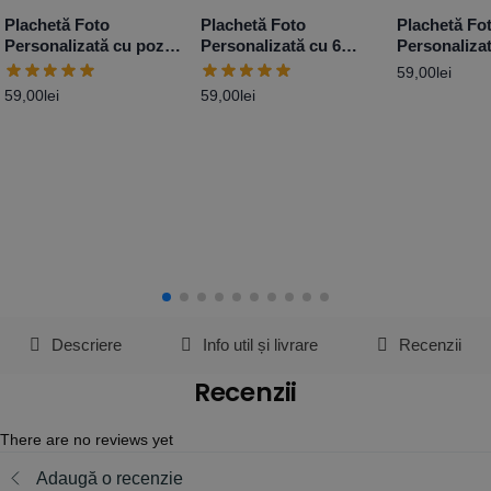
Plachetă Foto
Plachetă Foto
Plachetă Fo
Personalizată cu poză
Personalizată cu 6
Personaliza
și mesaj – Love
poze și mesaj
Cerere Nași
59,00
lei
59,00
lei
59,00
lei
Descriere
Info util și livrare
Recenzii
Recenzii
There are no reviews yet
Adaugă o recenzie