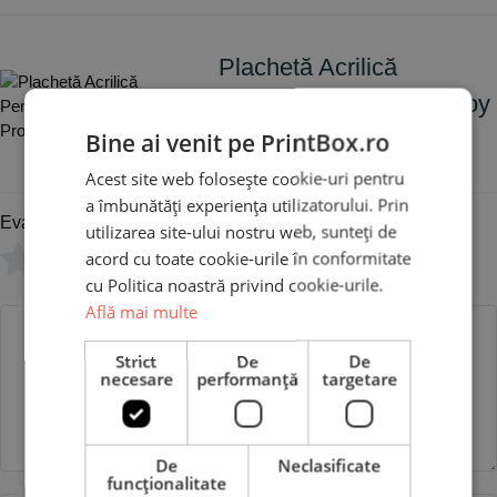
Plachetă Acrilică
Personalizată - Baby Boy
Promisiune
Bine ai venit pe PrintBox.ro
Acest site web folosește cookie-uri pentru
a îmbunătăți experiența utilizatorului. Prin
Evaluare
*
utilizarea site-ului nostru web, sunteți de
acord cu toate cookie-urile în conformitate
0/5
cu Politica noastră privind cookie-urile.
Scrie recenzia ta
Află mai multe
Strict
De
De
necesare
performanță
targetare
De
Neclasificate
funcţionalitate
Nume
Email