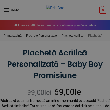
MENIU
0
🚚 Livrare în 48h lucrătoare de la confirmare ✅ –>
Vezi detalii
Prima pagină
Plachete Personalizate
Plachete Acrilice
Plachetă Acrilică Personalizată – Baby Boy Promisiune
/
/
/
Plachetă Acrilică
Personalizată – Baby Boy
Promisiune
69,00
lei
99,00
lei
Păstrează cea mai frumoasă amintire imprimantă pe această Plachet
Acrilică simbolică! Tot ce trebuie să faci este să dai click pe butonul de