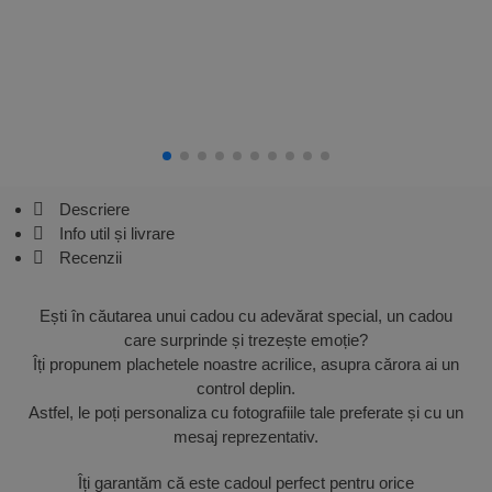
Descriere
Info util și livrare
Recenzii
Ești în căutarea unui cadou cu adevărat special, un cadou
care surprinde și trezește emoție?
Îți propunem plachetele noastre acrilice, asupra cărora ai un
control deplin.
Astfel, le poți personaliza cu fotografiile tale preferate și cu un
mesaj reprezentativ.
Îți garantăm că este cadoul perfect pentru orice