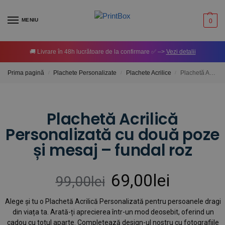
MENIU
0
🚚 Livrare în 48h lucrătoare de la confirmare ✅ –>
Vezi detalii
Prima pagină
Plachete Personalizate
Plachete Acrilice
Plachetă Acrilică Personalizată cu două poze și mesaj – fundal roz
/
/
/
Plachetă Acrilică
Personalizată cu două poze
și mesaj – fundal roz
69,00
lei
99,00
lei
Alege și tu o Plachetă Acrilică Personalizată pentru persoanele dragi
din viața ta. Arată-ți aprecierea într-un mod deosebit, oferind un
cadou cu totul aparte. Completează design-ul nostru cu fotografiile