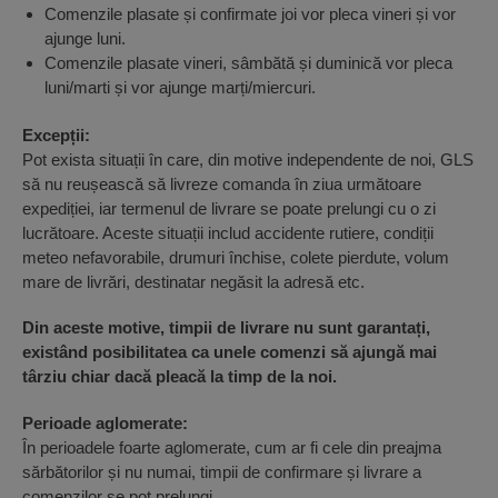
Comenzile plasate și confirmate joi vor pleca vineri și vor
ajunge luni.
Comenzile plasate vineri, sâmbătă și duminică vor pleca
luni/marti și vor ajunge marți/miercuri.
Excepții:
Pot exista situații în care, din motive independente de noi, GLS
să nu reușească să livreze comanda în ziua următoare
expediției, iar termenul de livrare se poate prelungi cu o zi
lucrătoare. Aceste situații includ accidente rutiere, condiții
meteo nefavorabile, drumuri închise, colete pierdute, volum
mare de livrări, destinatar negăsit la adresă etc.
Din aceste motive, timpii de livrare nu sunt garantați,
existând posibilitatea ca unele comenzi să ajungă mai
târziu chiar dacă pleacă la timp de la noi.
Perioade aglomerate:
În perioadele foarte aglomerate, cum ar fi cele din preajma
sărbătorilor și nu numai, timpii de confirmare și livrare a
comenzilor se pot prelungi.