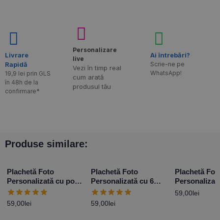
Personalizare
Livrare
Ai întrebări?
live
Rapidă​
Scrie-ne pe
Vezi în timp real
WhatsApp!
19,9 lei prin GLS
cum arată
în 48h de la
produsul tău
confirmare*
Produse similare:
Plachetă Foto
Plachetă Foto
Plachetă Fot
Personalizată cu poză
Personalizată cu 6
Personalizat
și mesaj – Love
poze și mesaj
mesaj Cerere
59,00
lei
Baby Girl
59,00
lei
59,00
lei