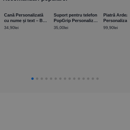
Cană Personalizată
Suport pentru telefon
Piatră Ardez
cu nume și text – Best
PopGrip Personalizat
Personalizat
Dad
cu poză
mesaj – Amin
34,90
lei
35,00
lei
99,90
lei