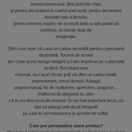
eveniment/ocazie, fiind potrivite chiar
și pentru decorațiuni în cadrul unei nunți, pentru decorarea
locuinței sau a biroului,
pentru cererea nașilor, iar această listă cu idei poate să
continue, ai nevoie doar de
imaginație.
Știm cum este să cauți un cadou deosebit pentru o persoană
deosebită. Tocmai de aceea
am creat acest design elegant și l-am imprimat pe o plachetă
acrilică. Rezultatul este
minunat, nu-i așa? Acum poți să oferi un cadou inedit,
impresionant, oricui dorești. Adaugă
propriul mesaj, fie de mulțumire, apreciere, dragoste…
Indiferent de alegerea ta, știm
că te vei descurca de minune! Și cel mai important lucru, nu
uita să adaugi cele două fotografii
pe care le vei transforma în amintiri de suflet.
Cum pot personaliza acest produs?